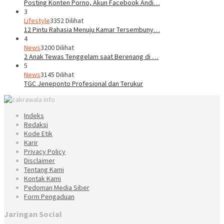
Posting Konten Porno, Akun Facebook Andi…
3
Lifestyle
3352 Dilihat
12 Pintu Rahasia Menuju Kamar Tersembuny…
4
News
3200 Dilihat
2 Anak Tewas Tenggelam saat Berenang di …
5
News
3145 Dilihat
TGC Jeneponto Profesional dan Terukur
Indeks
Redaksi
Kode Etik
Karir
Privacy Policy
Disclaimer
Tentang Kami
Kontak Kami
Pedoman Media Siber
Form Pengaduan
Jaringan Social