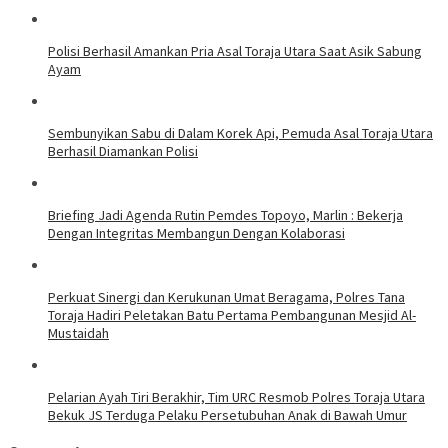
Polisi Berhasil Amankan Pria Asal Toraja Utara Saat Asik Sabung
Ayam
Sembunyikan Sabu di Dalam Korek Api, Pemuda Asal Toraja Utara
Berhasil Diamankan Polisi
Briefing Jadi Agenda Rutin Pemdes Topoyo, Marlin : Bekerja
Dengan Integritas Membangun Dengan Kolaborasi
Perkuat Sinergi dan Kerukunan Umat Beragama, Polres Tana
Toraja Hadiri Peletakan Batu Pertama Pembangunan Mesjid Al-
Mustaidah
Pelarian Ayah Tiri Berakhir, Tim URC Resmob Polres Toraja Utara
Bekuk JS Terduga Pelaku Persetubuhan Anak di Bawah Umur