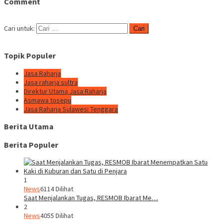
Comment
Cari untuk:
Topik Populer
Jasa Raharja
Jasa raharja sultra
Direktur Utama Jasa Raharja
Asmawa tosepu
Jasa Raharja Sulawesi Tenggara
Berita Utama
Berita Populer
1
News
6114 Dilihat
Saat Menjalankan Tugas, RESMOB Ibarat Me…
2
News
4055 Dilihat