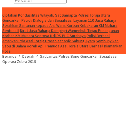
Konten Spesial
Ciptakan Kondusifitas Wilayah, Sat Samapta Polres Toraja Utara
Gencarkan Patroli Dialogis dan Sosialisasi Layanan 110
Jasa Raharja
Serahkan Santunan kepada Ahli Waris Korban Kebakaran KM Mutiara
Sentosa II
Dirut Jasa Raharja Dampingi Wamenhub Tinjau Penanganan
Korban KM Mutiara Sentosa II di RS PHC Surabaya
Polisi Berhasil
Amankan Pria Asal Toraja Utara Saat Asik Sabung Ayam
Sembunyikan
Sabu di Dalam Korek Api, Pemuda Asal Toraja Utara Berhasil Diamankan
Polisi
Beranda
Daerah
Sat Lantas Polres Bone Gencarkan Sosialisasi
Operasi Zebra 2019