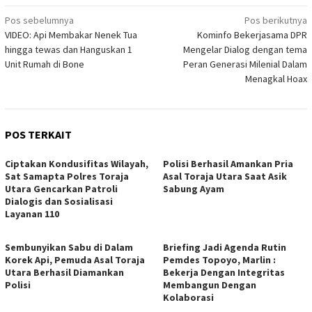
Navigasi
Pos sebelumnya
Pos berikutnya
VIDEO: Api Membakar Nenek Tua
Kominfo Bekerjasama DPR
pos
hingga tewas dan Hanguskan 1
Mengelar Dialog dengan tema
Unit Rumah di Bone
Peran Generasi Milenial Dalam
Menagkal Hoax
POS TERKAIT
Ciptakan Kondusifitas Wilayah,
Polisi Berhasil Amankan Pria
Sat Samapta Polres Toraja
Asal Toraja Utara Saat Asik
Utara Gencarkan Patroli
Sabung Ayam
Dialogis dan Sosialisasi
Layanan 110
Sembunyikan Sabu di Dalam
Briefing Jadi Agenda Rutin
Korek Api, Pemuda Asal Toraja
Pemdes Topoyo, Marlin :
Utara Berhasil Diamankan
Bekerja Dengan Integritas
Polisi
Membangun Dengan
Kolaborasi