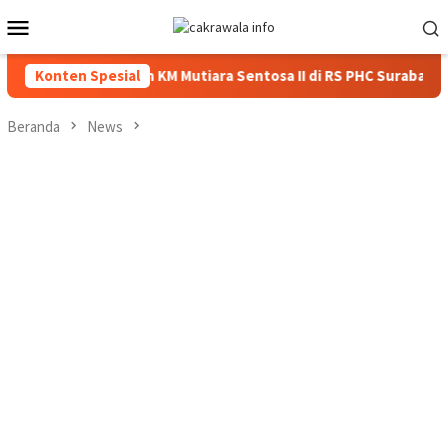
Loncat
Menu
ke
Mobile
konten
anganan Korban KM Mutiara Sentosa II di RS PHC Surabaya
Konten Spesial
Beranda
News