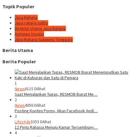
Topik Populer
Jasa Raharja
Jasa raharja sultra
Direktur Utama Jasa Raharja
Asmawa tosepu
Jasa Raharja Sulawesi Tenggara
Berita Utama
Berita Populer
1
News
6115 Dilihat
Saat Menjalankan Tugas, RESMOB Ibarat Me…
2
News
4056 Dilihat
Posting Konten Porno, Akun Facebook Andi…
3
Lifestyle
3353 Dilihat
12 Pintu Rahasia Menuju Kamar Tersembuny…
4