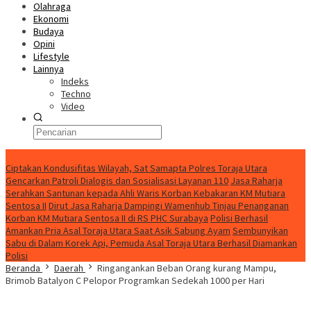
Olahraga
Ekonomi
Budaya
Opini
Lifestyle
Lainnya
Indeks
Techno
Video
Konten Spesial
Ciptakan Kondusifitas Wilayah, Sat Samapta Polres Toraja Utara
Gencarkan Patroli Dialogis dan Sosialisasi Layanan 110
Jasa Raharja
Serahkan Santunan kepada Ahli Waris Korban Kebakaran KM Mutiara
Sentosa II
Dirut Jasa Raharja Dampingi Wamenhub Tinjau Penanganan
Korban KM Mutiara Sentosa II di RS PHC Surabaya
Polisi Berhasil
Amankan Pria Asal Toraja Utara Saat Asik Sabung Ayam
Sembunyikan
Sabu di Dalam Korek Api, Pemuda Asal Toraja Utara Berhasil Diamankan
Polisi
Beranda
Daerah
Ringangankan Beban Orang kurang Mampu,
Brimob Batalyon C Pelopor Programkan Sedekah 1000 per Hari