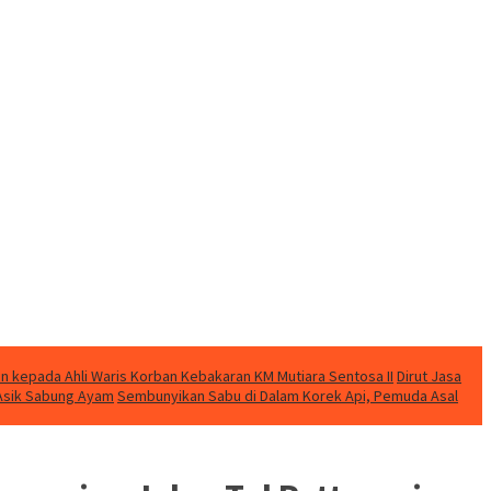
n kepada Ahli Waris Korban Kebakaran KM Mutiara Sentosa II
Dirut Jasa
t Asik Sabung Ayam
Sembunyikan Sabu di Dalam Korek Api, Pemuda Asal