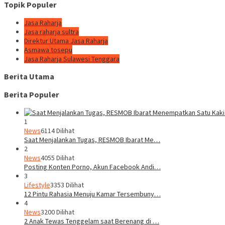
Topik Populer
Jasa Raharja
Jasa raharja sultra
Direktur Utama Jasa Raharja
Asmawa tosepu
Jasa Raharja Sulawesi Tenggara
Berita Utama
Berita Populer
1
News
6114 Dilihat
Saat Menjalankan Tugas, RESMOB Ibarat Me…
2
News
4055 Dilihat
Posting Konten Porno, Akun Facebook Andi…
3
Lifestyle
3353 Dilihat
12 Pintu Rahasia Menuju Kamar Tersembuny…
4
News
3200 Dilihat
2 Anak Tewas Tenggelam saat Berenang di …