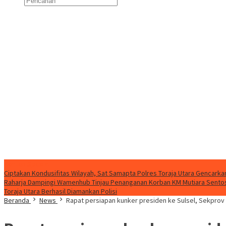
Konten Spesial
Ciptakan Kondusifitas Wilayah, Sat Samapta Polres Toraja Utara Gencarkan 
Raharja Dampingi Wamenhub Tinjau Penanganan Korban KM Mutiara Sentosa
Toraja Utara Berhasil Diamankan Polisi
Beranda
News
Rapat persiapan kunker presiden ke Sulsel, Sekprov 