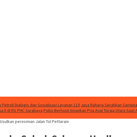
Patroli Dialogis dan Sosialisasi Layanan 110
Jasa Raharja Serahkan Santuna
 II di RS PHC Surabaya
Polisi Berhasil Amankan Pria Asal Toraja Utara Saa
Usulkan peresmian Jalan Tol Pettarani