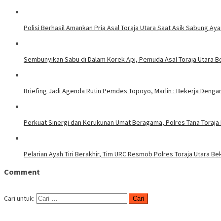
Polisi Berhasil Amankan Pria Asal Toraja Utara Saat Asik Sabung Ay
Sembunyikan Sabu di Dalam Korek Api, Pemuda Asal Toraja Utara Be
Briefing Jadi Agenda Rutin Pemdes Topoyo, Marlin : Bekerja Deng
Perkuat Sinergi dan Kerukunan Umat Beragama, Polres Tana Toraja
Pelarian Ayah Tiri Berakhir, Tim URC Resmob Polres Toraja Utara 
Comment
Cari untuk: