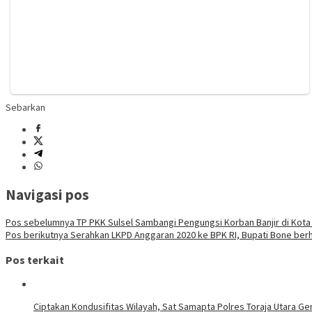
Sebarkan
Navigasi pos
Pos sebelumnya
TP PKK Sulsel Sambangi Pengungsi Korban Banjir di Kot
Pos berikutnya
Serahkan LKPD Anggaran 2020 ke BPK RI, Bupati Bone ber
Pos terkait
Ciptakan Kondusifitas Wilayah, Sat Samapta Polres Toraja Utara Gen