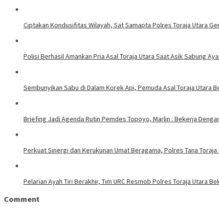
Ciptakan Kondusifitas Wilayah, Sat Samapta Polres Toraja Utara Gen
Polisi Berhasil Amankan Pria Asal Toraja Utara Saat Asik Sabung Ay
Sembunyikan Sabu di Dalam Korek Api, Pemuda Asal Toraja Utara Be
Briefing Jadi Agenda Rutin Pemdes Topoyo, Marlin : Bekerja Deng
Perkuat Sinergi dan Kerukunan Umat Beragama, Polres Tana Toraja
Pelarian Ayah Tiri Berakhir, Tim URC Resmob Polres Toraja Utara 
Comment