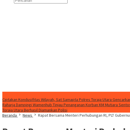
Konten Spesial
Ciptakan Kondusifitas Wilayah, Sat Samapta Polres Toraja Utara Gencarkan 
Raharja Dampingi Wamenhub Tinjau Penanganan Korban KM Mutiara Sentosa
Toraja Utara Berhasil Diamankan Polisi
Beranda
News
Rapat Bersama Menteri Perhubungan RI, PLT Gubernu