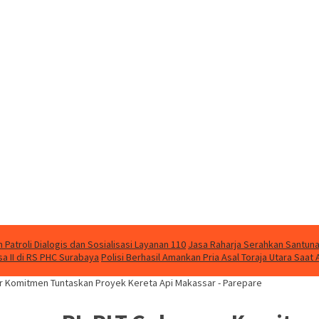
Patroli Dialogis dan Sosialisasi Layanan 110
Jasa Raharja Serahkan Santuna
 II di RS PHC Surabaya
Polisi Berhasil Amankan Pria Asal Toraja Utara Saa
r Komitmen Tuntaskan Proyek Kereta Api Makassar - Parepare