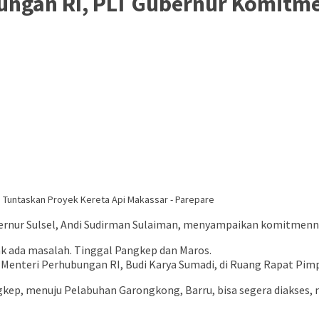
ungan RI, PLT Gubernur Komitme
ernur Sulsel, Andi Sudirman Sulaiman, menyampaikan komitmenny
ak ada masalah. Tinggal Pangkep dan Maros.
 Menteri Perhubungan RI, Budi Karya Sumadi, di Ruang Rapat Pimp
angkep, menuju Pelabuhan Garongkong, Barru, bisa segera diakses,