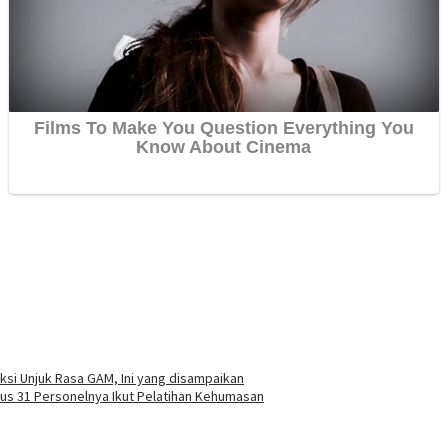
si Unjuk Rasa GAM, Ini yang disampaikan
tus 31 Personelnya Ikut Pelatihan Kehumasan