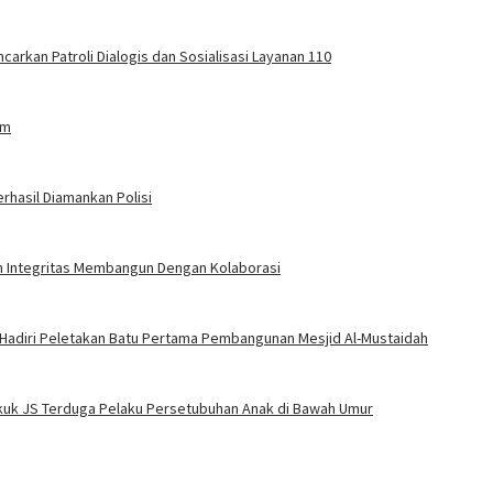
carkan Patroli Dialogis dan Sosialisasi Layanan 110
am
rhasil Diamankan Polisi
an Integritas Membangun Dengan Kolaborasi
 Hadiri Peletakan Batu Pertama Pembangunan Mesjid Al-Mustaidah
Bekuk JS Terduga Pelaku Persetubuhan Anak di Bawah Umur