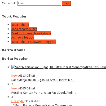
Cari untuk:
Topik Populer
Jasa Raharja
Jasa raharja sultra
Direktur Utama Jasa Raharja
Asmawa tosepu
Jasa Raharja Sulawesi Tenggara
Berita Utama
Berita Populer
1
News
6113 Dilihat
Saat Menjalankan Tugas, RESMOB Ibarat Me…
2
News
4055 Dilihat
Posting Konten Porno, Akun Facebook Andi…
3
Lifestyle
3352 Dilihat
12 Pintu Rahasia Menuju Kamar Tersembuny…