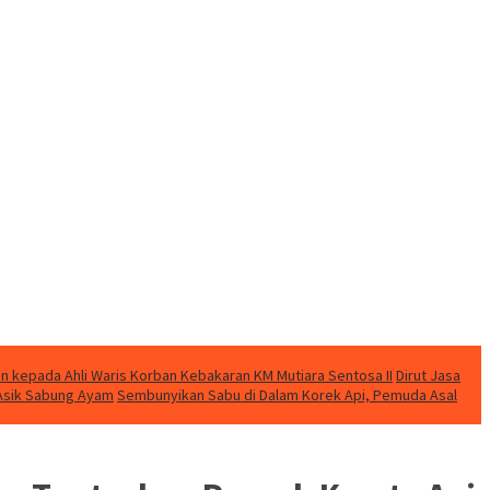
n kepada Ahli Waris Korban Kebakaran KM Mutiara Sentosa II
Dirut Jasa
t Asik Sabung Ayam
Sembunyikan Sabu di Dalam Korek Api, Pemuda Asal