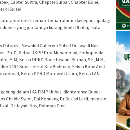
bek, Capter Sultra, Chapter Sulbar, Chapter Bone,
 di Sulsel.
silaturahmi untik teman-teman alumni kedepan, apalagi
Indonesi yang jumlahnya kurang lebih 19 ribu,” kata
s Paturusi, Mewakili Gubernur Sulsel Dr Jayadi Nas,
usi, Ph. D, Ketua DKPP Prof Muhammad, Forkopimda
lle, M.M, Ketua DPRD Bone Irwandi Burhan, S.E, M.M,
dim 1407 Bone Letkol Kav Budiman, Sekda Bone Andi
Muhammad, Ketua DPRD Morowali Utara, Ketua LAN
rgabung dalam IKA FISIP Unhas, diantaranya Bupati
aros Chaidir Syam, Dai Kondang Dr Das’ad Latif, mantan
izal, Dr Jayadi Nas, Rahman Pina.