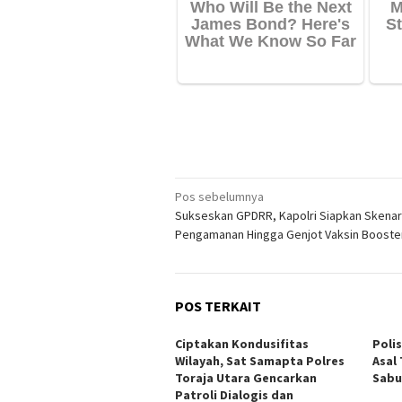
Navigasi
Pos sebelumnya
Sukseskan GPDRR, Kapolri Siapkan Skenar
pos
Pengamanan Hingga Genjot Vaksin Booster 
POS TERKAIT
Ciptakan Kondusifitas
Poli
Wilayah, Sat Samapta Polres
Asal
Toraja Utara Gencarkan
Sabu
Patroli Dialogis dan