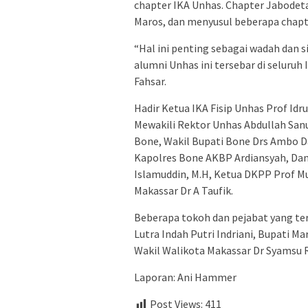
chapter IKA Unhas. Chapter Jabodeta
Maros, dan menyusul beberapa chapter
“Hal ini penting sebagai wadah dan 
alumni Unhas ini tersebar di seluruh 
Fahsar.
Hadir Ketua IKA Fisip Unhas Prof Idru
Mewakili Rektor Unhas Abdullah San
Bone, Wakil Bupati Bone Drs Ambo Da
Kapolres Bone AKBP Ardiansyah, Dan
Islamuddin, M.H, Ketua DKPP Prof 
Makassar Dr A Taufik.
Beberapa tokoh dan pejabat yang te
Lutra Indah Putri Indriani, Bupati M
Wakil Walikota Makassar Dr Syamsu R
Laporan: Ani Hammer
Post Views:
411