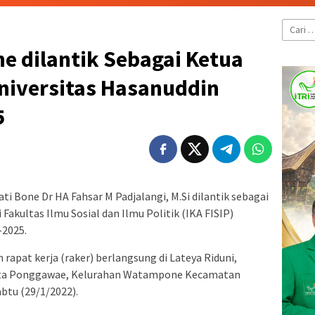
Cari
untuk:
e dilantik Sebagai Ketua
niversitas Hasanuddin
5
ati Bone Dr HA Fahsar M Padjalangi, M.Si dilantik sebagai
akultas Ilmu Sosial dan Ilmu Politik (IKA FISIP)
-2025.
rapat kerja (raker) berlangsung di Lateya Riduni,
etta Ponggawae, Kelurahan Watampone Kecamatan
btu (29/1/2022).