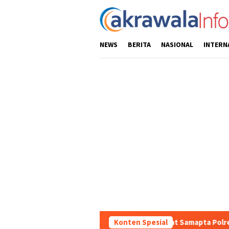
Loncat
ke
konten
NEWS
BERITA
NASIONAL
INTERN
an Kondusifitas Wilayah, Sat Samapta Polres Toraja Utara Gencark
Konten Spesial