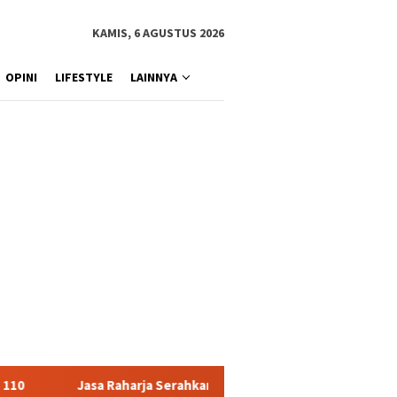
KAMIS, 6 AGUSTUS 2026
OPINI
LIFESTYLE
LAINNYA
rja Serahkan Santunan kepada Ahli Waris Korban Kebakaran KM Mu