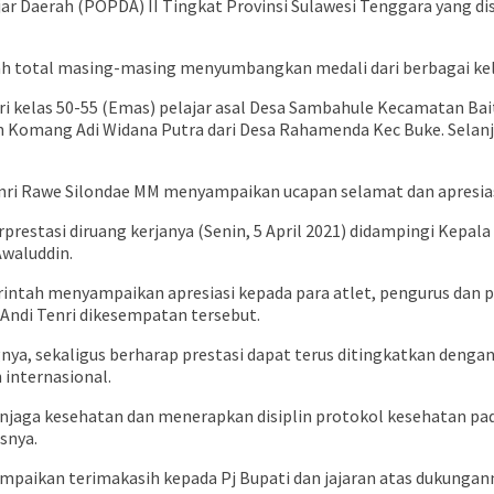
r Daerah (POPDA) II Tingkat Provinsi Sulawesi Tenggara yang dis
ah total masing-masing menyumbangkan medali dari berbagai kela
ori kelas 50-55 (Emas) pelajar asal Desa Sambahule Kecamatan Bait
n Komang Adi Widana Putra dari Desa Rahamenda Kec Buke. Selanj
Tenri Rawe Silondae MM menyampaikan ucapan selamat dan apresiasi
stasi diruang kerjanya (Senin, 5 April 2021) didampingi Kepala 
Awaluddin.
intah menyampaikan apresiasi kepada para atlet, pengurus dan p
 Andi Tenri dikesempatan tersebut.
a, sekaligus berharap prestasi dapat terus ditingkatkan dengan ti
 internasional.
menjaga kesehatan dan menerapkan disiplin protokol kesehatan pa
snya.
paikan terimakasih kepada Pj Bupati dan jajaran atas dukungann