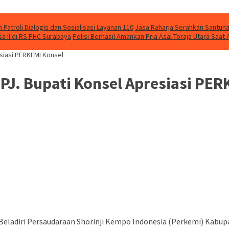
Patroli Dialogis dan Sosialisasi Layanan 110
Jasa Raharja Serahkan Santuna
 II di RS PHC Surabaya
Polisi Berhasil Amankan Pria Asal Toraja Utara Saa
resiasi PERKEMI Konsel
, PJ. Bupati Konsel Apresiasi PE
Beladiri Persaudaraan Shorinji Kempo Indonesia (Perkemi) Kabup