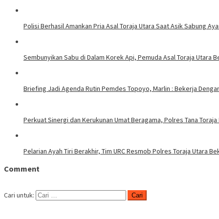
Polisi Berhasil Amankan Pria Asal Toraja Utara Saat Asik Sabung Ay
Sembunyikan Sabu di Dalam Korek Api, Pemuda Asal Toraja Utara Be
Briefing Jadi Agenda Rutin Pemdes Topoyo, Marlin : Bekerja Deng
Perkuat Sinergi dan Kerukunan Umat Beragama, Polres Tana Toraja
Pelarian Ayah Tiri Berakhir, Tim URC Resmob Polres Toraja Utara 
Comment
Cari untuk: