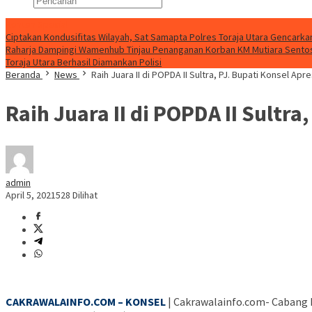
Konten Spesial
Ciptakan Kondusifitas Wilayah, Sat Samapta Polres Toraja Utara Gencarkan 
Raharja Dampingi Wamenhub Tinjau Penanganan Korban KM Mutiara Sentosa
Toraja Utara Berhasil Diamankan Polisi
Beranda
News
Raih Juara II di POPDA II Sultra, PJ. Bupati Konsel Ap
Raih Juara II di POPDA II Sultra
admin
April 5, 2021
528 Dilihat
CAKRAWALAINFO.COM – KONSEL
| Cakrawalainfo.com- Cabang 