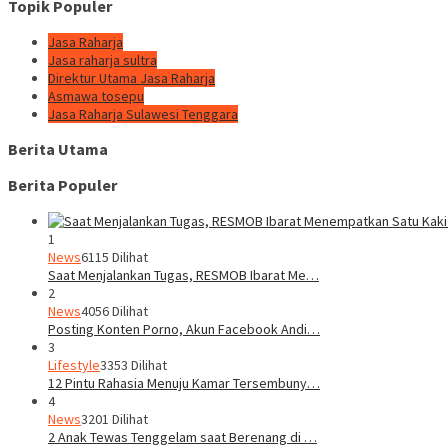
Topik Populer
Jasa Raharja
Jasa raharja sultra
Direktur Utama Jasa Raharja
Asmawa tosepu
Jasa Raharja Sulawesi Tenggara
Berita Utama
Berita Populer
1
News
6115 Dilihat
Saat Menjalankan Tugas, RESMOB Ibarat Me…
2
News
4056 Dilihat
Posting Konten Porno, Akun Facebook Andi…
3
Lifestyle
3353 Dilihat
12 Pintu Rahasia Menuju Kamar Tersembuny…
4
News
3201 Dilihat
2 Anak Tewas Tenggelam saat Berenang di …