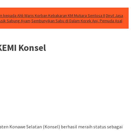
n kepada Ahli Waris Korban Kebakaran KM Mutiara Sentosa II
Dirut Jasa
t Asik Sabung Ayam
Sembunyikan Sabu di Dalam Korek Api, Pemuda Asal
RKEMI Konsel
aten Konawe Selatan (Konsel) berhasil meraih status sebagai