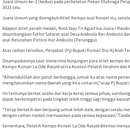
Juara Umum ke-2 (kedua) pada perhelatan Pekan Olahraga Pelaja
2021 lalu.
Juara Umum yang direngkuh Atlet Kempo asal Konsel itu, setel
Adapun atlet peraih medali, Nina Yayu Tri Agustina Juara I Rand
disumbangkan Fathir Safarat asal Desa Andoolo Kec Andoolo da
asal Kelurahan Potoro Kec Andoolo (Perunggu).
Atas raihan tersebut, Penjabat (Pj) Bupati Konsel Dra Hj Andi 
Disampaikannya saat menerima kunjungan para atlet kempo berpre
Kempo Konsel La Ode Rasyid serta Asisten Pelatih Ibrahim dan 
“Alhamdulillah dan patut berbangga, untuk itu atas nama pemer
mengharumkan nama daerah yang kita cintai ini,”ucap Pj Bupati
Ini tentunya berkat usaha dan kerja keras semua pihak, sambungny
dapat berkompetisi pada tingkat lebih tinggi lagi hingga kancah
“Tetap berlatih dan berjuang untuk lebih baik, dengan selalu 
dengan raihan medali memuaskan pada semua kejuaraan,”Tanda
Sementara, Pelatih Kempo Konsel La Ode Rasyid ditemui menyam