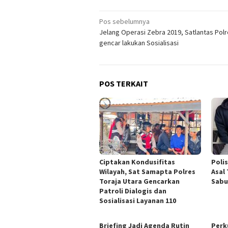
Navigasi
Pos sebelumnya
Jelang Operasi Zebra 2019, Satlantas Pol
pos
gencar lakukan Sosialisasi
POS TERKAIT
Ciptakan Kondusifitas
Poli
Wilayah, Sat Samapta Polres
Asal
Toraja Utara Gencarkan
Sabu
Patroli Dialogis dan
Sosialisasi Layanan 110
Briefing Jadi Agenda Rutin
Perk