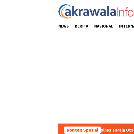
Loncat
ke
konten
NEWS
BERITA
NASIONAL
INTERN
ilayah, Sat Samapta Polres Toraja Utara Gencarkan Patroli Dialog
Konten Spesial