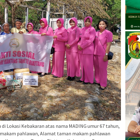
 di Lokasi Kebakaran atas nama MADING umur 67 tahun,
n makam pahlawan, Alamat taman makam pahlawan