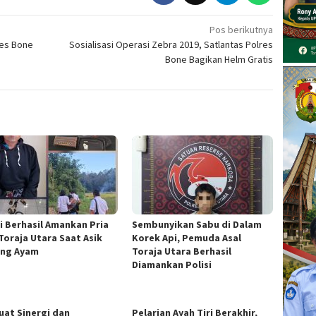
Pos berikutnya
res Bone
Sosialisasi Operasi Zebra 2019, Satlantas Polres
Bone Bagikan Helm Gratis
si Berhasil Amankan Pria
Sembunyikan Sabu di Dalam
 Toraja Utara Saat Asik
Korek Api, Pemuda Asal
ng Ayam
Toraja Utara Berhasil
Diamankan Polisi
uat Sinergi dan
Pelarian Ayah Tiri Berakhir,