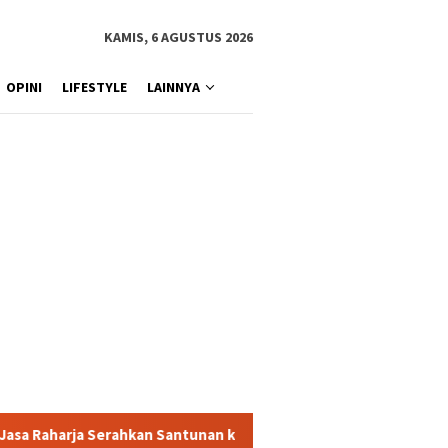
KAMIS, 6 AGUSTUS 2026
OPINI
LIFESTYLE
LAINNYA
tunan kepada Ahli Waris Korban Kebakaran KM Mutiara Sentosa II