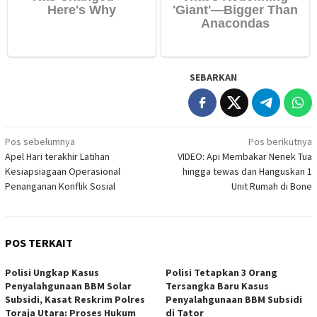
SEBARKAN
Navigasi
Pos sebelumnya
Pos berikutnya
Apel Hari terakhir Latihan
VIDEO: Api Membakar Nenek Tua
pos
Kesiapsiagaan Operasional
hingga tewas dan Hanguskan 1
Penanganan Konflik Sosial
Unit Rumah di Bone
POS TERKAIT
Polisi Ungkap Kasus
Polisi Tetapkan 3 Orang
Penyalahgunaan BBM Solar
Tersangka Baru Kasus
Subsidi, Kasat Reskrim Polres
Penyalahgunaan BBM Subsidi
Toraja Utara: Proses Hukum
di Tator