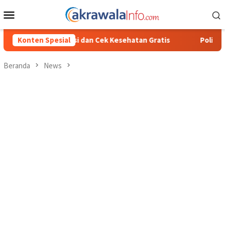
Loncat
Menu
ke
Mobile
konten
Terintegrasi dan Cek Kesehatan Gratis
Konten Spesial
Polisi Ungkap Ka
Beranda
News