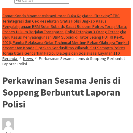
Konten Spesial
Camat Konda Moamar Ashrawi Imran Buka Kegiatan “Tracking” TBC
Terintegrasi dan Cek Kesehatan Gratis
Polisi Ungkap Kasus
Penyalahgunaan BBM Solar Subsidi, Kasat Reskrim Polres Toraja Utara:
Proses Hukum Berjalan Transparan
Polisi Tetapkan 3 Orang Tersangka
Baru Kasus Penyalahgunaan BBM Subsidi di Tator
Jelang HUT RI Ke-81
2026, Panitia Pelaksana Gelar Technical Meeting Pekan Olahraga Tingkat
Kecamatan Konda
Ciptakan Kondusifitas Wilayah, Sat Samapta Polres
Toraja Utara Gencarkan Patroli Dialogis dan Sosialisasi Layanan 110
Beranda
News
Perkawinan Sesama Jenis di Soppeng Berbuntut
Laporan Polisi
Perkawinan Sesama Jenis di
Soppeng Berbuntut Laporan
Polisi