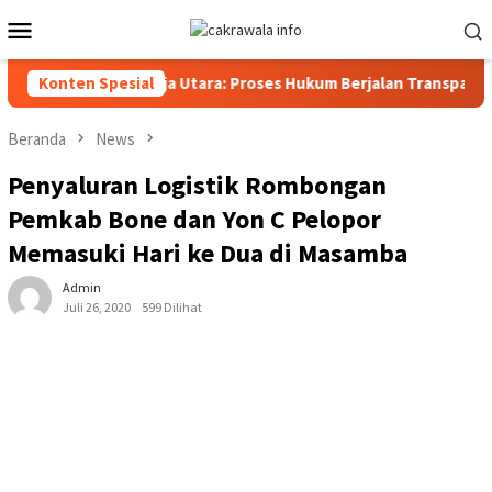
Loncat
Menu
ke
Mobile
konten
im Polres Toraja Utara: Proses Hukum Berjalan Transparan
Konten Spesial
Beranda
News
Penyaluran Logistik Rombongan
Pemkab Bone dan Yon C Pelopor
Memasuki Hari ke Dua di Masamba
Admin
Juli 26, 2020
599 Dilihat