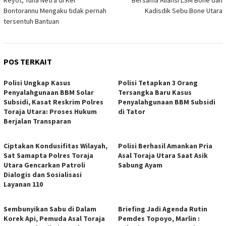
Bontorannu Mengaku tidak pernah
Kadisdik Sebu Bone Utara
tersentuh Bantuan
POS TERKAIT
Polisi Ungkap Kasus
Polisi Tetapkan 3 Orang
Penyalahgunaan BBM Solar
Tersangka Baru Kasus
Subsidi, Kasat Reskrim Polres
Penyalahgunaan BBM Subsidi
Toraja Utara: Proses Hukum
di Tator
Berjalan Transparan
Ciptakan Kondusifitas Wilayah,
Polisi Berhasil Amankan Pria
Sat Samapta Polres Toraja
Asal Toraja Utara Saat Asik
Utara Gencarkan Patroli
Sabung Ayam
Dialogis dan Sosialisasi
Layanan 110
Sembunyikan Sabu di Dalam
Briefing Jadi Agenda Rutin
Korek Api, Pemuda Asal Toraja
Pemdes Topoyo, Marlin :