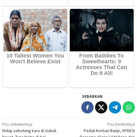
SEBARKAN
Navigasi
Pos sebelumnya
Pos berikutnya
Hidup sebatang kara di Gubuk
Peduli Korban Banjir, APDESI
pos
Reyot, Tuna Netra di Kel
Bersama Aliansi LSM Bone dan