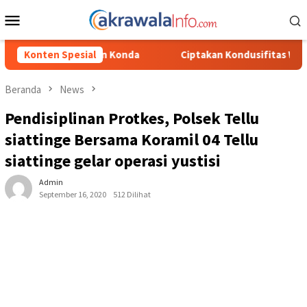
Loncat
Menu
ke
Mobile
konten
Konda
Konten Spesial
Ciptakan Kondusifitas Wilayah, Sat Samapta Polres T
Beranda
News
Pendisiplinan Protkes, Polsek Tellu
siattinge Bersama Koramil 04 Tellu
siattinge gelar operasi yustisi
Admin
September 16, 2020
512 Dilihat