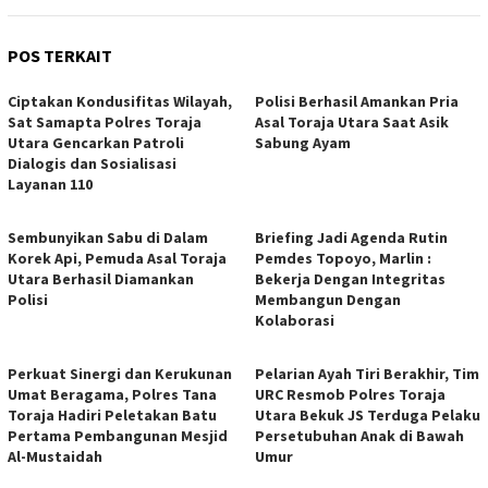
POS TERKAIT
Ciptakan Kondusifitas Wilayah,
Polisi Berhasil Amankan Pria
Sat Samapta Polres Toraja
Asal Toraja Utara Saat Asik
Utara Gencarkan Patroli
Sabung Ayam
Dialogis dan Sosialisasi
Layanan 110
Sembunyikan Sabu di Dalam
Briefing Jadi Agenda Rutin
Korek Api, Pemuda Asal Toraja
Pemdes Topoyo, Marlin :
Utara Berhasil Diamankan
Bekerja Dengan Integritas
Polisi
Membangun Dengan
Kolaborasi
Perkuat Sinergi dan Kerukunan
Pelarian Ayah Tiri Berakhir, Tim
Umat Beragama, Polres Tana
URC Resmob Polres Toraja
Toraja Hadiri Peletakan Batu
Utara Bekuk JS Terduga Pelaku
Pertama Pembangunan Mesjid
Persetubuhan Anak di Bawah
Al-Mustaidah
Umur