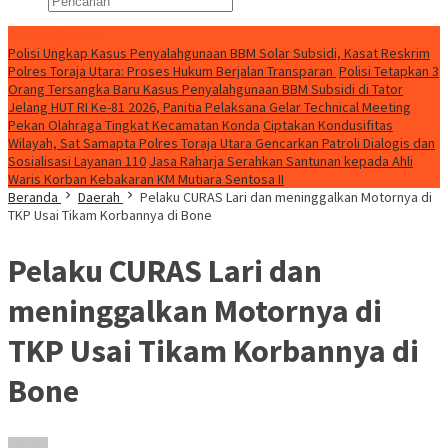
Konten Spesial
Polisi Ungkap Kasus Penyalahgunaan BBM Solar Subsidi, Kasat Reskrim
Polres Toraja Utara: Proses Hukum Berjalan Transparan
Polisi Tetapkan 3
Orang Tersangka Baru Kasus Penyalahgunaan BBM Subsidi di Tator
Jelang HUT RI Ke-81 2026, Panitia Pelaksana Gelar Technical Meeting
Pekan Olahraga Tingkat Kecamatan Konda
Ciptakan Kondusifitas
Wilayah, Sat Samapta Polres Toraja Utara Gencarkan Patroli Dialogis dan
Sosialisasi Layanan 110
Jasa Raharja Serahkan Santunan kepada Ahli
Waris Korban Kebakaran KM Mutiara Sentosa II
Beranda
Daerah
Pelaku CURAS Lari dan meninggalkan Motornya di
TKP Usai Tikam Korbannya di Bone
Pelaku CURAS Lari dan
meninggalkan Motornya di
TKP Usai Tikam Korbannya di
Bone