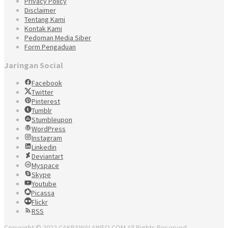
Privacy Policy
Disclaimer
Tentang Kami
Kontak Kami
Pedoman Media Siber
Form Pengaduan
Jaringan Social
Facebook
Twitter
Pinterest
Tumblr
Stumbleupon
WordPress
Instagram
Linkedin
Deviantart
Myspace
Skype
Youtube
Picassa
Flickr
RSS
Copyright © 2022 CAKRAWALAINFO.COM All Rights Reserved