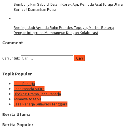
Sembunyikan Sabu di Dalam Korek Api, Pemuda Asal Toraja Utara
Berhasil Diamankan Polisi
Briefing Jadi Agenda Rutin Pemdes Topoyo, Marlin : Bekerja
Dengan Integritas Membangun Dengan Kolaborasi
Comment
Cari untuk:
Topik Populer
Jasa Raharja
Jasa raharja sultra
Direktur Utama Jasa Raharja
Asmawa tosepu
Jasa Raharja Sulawesi Tenggara
Berita Utama
Berita Populer