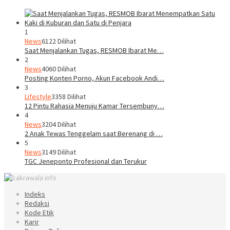
1
News
6122 Dilihat
Saat Menjalankan Tugas, RESMOB Ibarat Me…
2
News
4060 Dilihat
Posting Konten Porno, Akun Facebook Andi…
3
Lifestyle
3358 Dilihat
12 Pintu Rahasia Menuju Kamar Tersembuny…
4
News
3204 Dilihat
2 Anak Tewas Tenggelam saat Berenang di …
5
News
3149 Dilihat
TGC Jeneponto Profesional dan Terukur
Indeks
Redaksi
Kode Etik
Karir