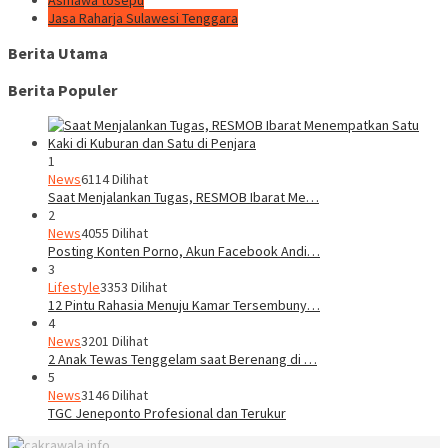
Jasa Raharja Sulawesi Tenggara
Berita Utama
Berita Populer
1
News
6114 Dilihat
Saat Menjalankan Tugas, RESMOB Ibarat Me…
2
News
4055 Dilihat
Posting Konten Porno, Akun Facebook Andi…
3
Lifestyle
3353 Dilihat
12 Pintu Rahasia Menuju Kamar Tersembuny…
4
News
3201 Dilihat
2 Anak Tewas Tenggelam saat Berenang di …
5
News
3146 Dilihat
TGC Jeneponto Profesional dan Terukur