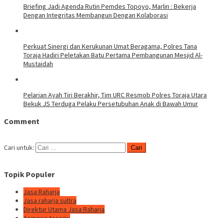
Briefing Jadi Agenda Rutin Pemdes Topoyo, Marlin : Bekerja
Dengan Integritas Membangun Dengan Kolaborasi
Perkuat Sinergi dan Kerukunan Umat Beragama, Polres Tana
Toraja Hadiri Peletakan Batu Pertama Pembangunan Mesjid Al-
Mustaidah
Pelarian Ayah Tiri Berakhir, Tim URC Resmob Polres Toraja Utara
Bekuk JS Terduga Pelaku Persetubuhan Anak di Bawah Umur
Comment
Cari untuk:
Topik Populer
Jasa Raharja
Jasa raharja sultra
Direktur Utama Jasa Raharja
Asmawa tosepu