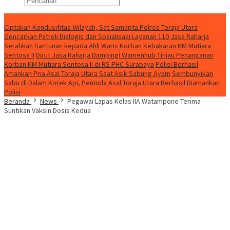
Konten Spesial
Ciptakan Kondusifitas Wilayah, Sat Samapta Polres Toraja Utara
Gencarkan Patroli Dialogis dan Sosialisasi Layanan 110
Jasa Raharja
Serahkan Santunan kepada Ahli Waris Korban Kebakaran KM Mutiara
Sentosa II
Dirut Jasa Raharja Dampingi Wamenhub Tinjau Penanganan
Korban KM Mutiara Sentosa II di RS PHC Surabaya
Polisi Berhasil
Amankan Pria Asal Toraja Utara Saat Asik Sabung Ayam
Sembunyikan
Sabu di Dalam Korek Api, Pemuda Asal Toraja Utara Berhasil Diamankan
Polisi
Beranda
News
Pegawai Lapas Kelas IIA Watampone Terima
Suntikan Vaksin Dosis Kedua