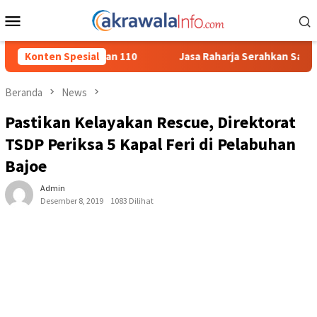
Loncat
Menu
ke
Mobile
konten
Konten Spesial
Jasa Raharja Serahkan Santunan kepada Ahli Waris Korban
Beranda
News
Pastikan Kelayakan Rescue, Direktorat
TSDP Periksa 5 Kapal Feri di Pelabuhan
Bajoe
Admin
Desember 8, 2019
1083 Dilihat