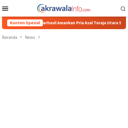
Loncat
Menu
ke
Mobile
konten
hasil Amankan Pria Asal Toraja Utara Saat Asik Sabung Ayam
Konten Spesial
Beranda
News