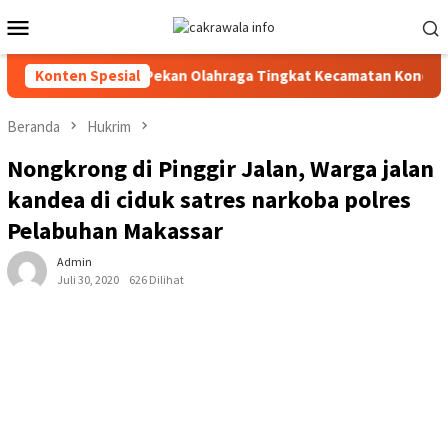
Loncat
Menu
ke
Mobile
konten
echnical Meeting Pekan Olahraga Tingkat Kecamatan Konda
Konten Spesial
Beranda
Hukrim
Nongkrong di Pinggir Jalan, Warga jalan
kandea di ciduk satres narkoba polres
Pelabuhan Makassar
Admin
Juli 30, 2020
626 Dilihat