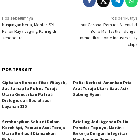
Navigasi
Pos sebelumnya
Pos berikutnya
Kunjungan Kerja, Mentan SYL
Libur Corona, Pemuda Milenial di
pos
Panen Raya Jagung Kuning di
Bone Manfaatkan dengan
Jeneponto
mendirikan home industry Otty
chips
POS TERKAIT
Ciptakan Kondusifitas Wilayah,
Polisi Berhasil Amankan Pria
Sat Samapta Polres Toraja
Asal Toraja Utara Saat Asik
Utara Gencarkan Patroli
Sabung Ayam
Dialogis dan Sosialisasi
Layanan 110
Sembunyikan Sabu di Dalam
Briefing Jadi Agenda Rutin
Korek Api, Pemuda Asal Toraja
Pemdes Topoyo, Marlin :
Utara Berhasil Diamankan
Bekerja Dengan Integritas
Polisi
Membangun Dengan