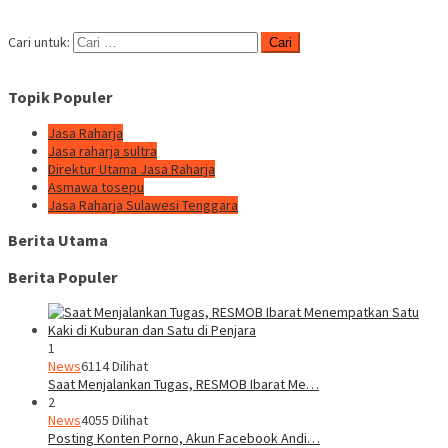
Cari untuk:
Topik Populer
Jasa Raharja
Jasa raharja sultra
Direktur Utama Jasa Raharja
Asmawa tosepu
Jasa Raharja Sulawesi Tenggara
Berita Utama
Berita Populer
1
News
6114 Dilihat
Saat Menjalankan Tugas, RESMOB Ibarat Me…
2
News
4055 Dilihat
Posting Konten Porno, Akun Facebook Andi…