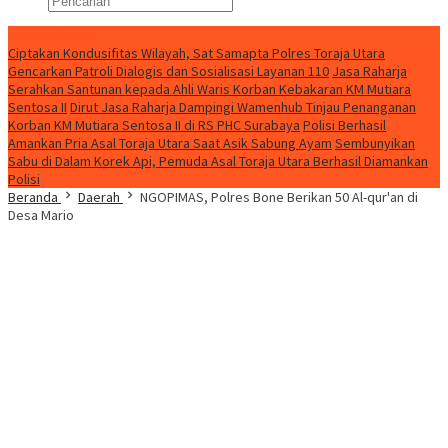
Konten Spesial
Ciptakan Kondusifitas Wilayah, Sat Samapta Polres Toraja Utara
Gencarkan Patroli Dialogis dan Sosialisasi Layanan 110
Jasa Raharja
Serahkan Santunan kepada Ahli Waris Korban Kebakaran KM Mutiara
Sentosa II
Dirut Jasa Raharja Dampingi Wamenhub Tinjau Penanganan
Korban KM Mutiara Sentosa II di RS PHC Surabaya
Polisi Berhasil
Amankan Pria Asal Toraja Utara Saat Asik Sabung Ayam
Sembunyikan
Sabu di Dalam Korek Api, Pemuda Asal Toraja Utara Berhasil Diamankan
Polisi
Beranda
Daerah
NGOPIMAS, Polres Bone Berikan 50 Al-qur'an di
Desa Mario