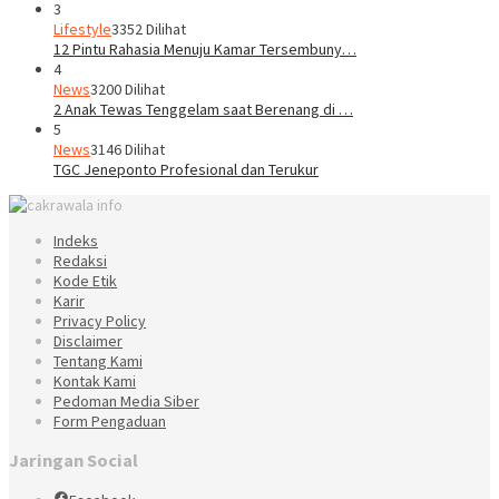
3
Lifestyle
3352 Dilihat
12 Pintu Rahasia Menuju Kamar Tersembuny…
4
News
3200 Dilihat
2 Anak Tewas Tenggelam saat Berenang di …
5
News
3146 Dilihat
TGC Jeneponto Profesional dan Terukur
Indeks
Redaksi
Kode Etik
Karir
Privacy Policy
Disclaimer
Tentang Kami
Kontak Kami
Pedoman Media Siber
Form Pengaduan
Jaringan Social