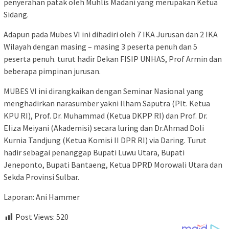
penyerahan patak oleh Muhlis Madani yang merupakan Ketua
Sidang.
Adapun pada Mubes VI ini dihadiri oleh 7 IKA Jurusan dan 2 IKA
Wilayah dengan masing – masing 3 peserta penuh dan 5
peserta penuh. turut hadir Dekan FISIP UNHAS, Prof Armin dan
beberapa pimpinan jurusan.
MUBES VI ini dirangkaikan dengan Seminar Nasional yang
menghadirkan narasumber yakni Ilham Saputra (Plt. Ketua
KPU RI), Prof. Dr. Muhammad (Ketua DKPP RI) dan Prof. Dr.
Eliza Meiyani (Akademisi) secara luring dan Dr.Ahmad Doli
Kurnia Tandjung (Ketua Komisi II DPR RI) via Daring. Turut
hadir sebagai penanggap Bupati Luwu Utara, Bupati
Jeneponto, Bupati Bantaeng, Ketua DPRD Morowali Utara dan
Sekda Provinsi Sulbar.
Laporan: Ani Hammer
Post Views:
520