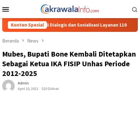
Loncat
Menu
ke
Mobile
konten
 dan Sosialisasi Layanan 110
Konten Spesial
Jasa Raharja Serahkan Santu
Beranda
News
Mubes, Bupati Bone Kembali Ditetapkan
Sebagai Ketua IKA FISIP Unhas Periode
2012-2025
Admin
April 10, 2021
520 Dilihat