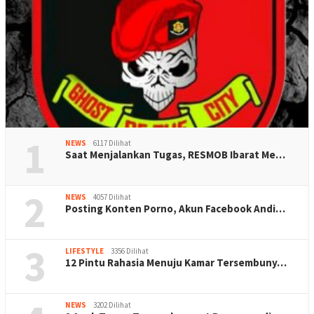
1
NEWS
6117 Dilihat
Saat Menjalankan Tugas, RESMOB Ibarat Me…
2
NEWS
4057 Dilihat
Posting Konten Porno, Akun Facebook Andi…
3
LIFESTYLE
3356 Dilihat
12 Pintu Rahasia Menuju Kamar Tersembuny…
NEWS
3202 Dilihat