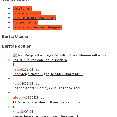
Jasa Raharja
Jasa raharja sultra
Direktur Utama Jasa Raharja
Asmawa tosepu
Jasa Raharja Sulawesi Tenggara
Berita Utama
Berita Populer
1
News
6117 Dilihat
Saat Menjalankan Tugas, RESMOB Ibarat Me…
2
News
4057 Dilihat
Posting Konten Porno, Akun Facebook Andi…
3
Lifestyle
3355 Dilihat
12 Pintu Rahasia Menuju Kamar Tersembuny…
4
News
3202 Dilihat
2 Anak Tewas Tenggelam saat Berenang di …