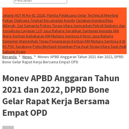
Konten Spesial
Jelang HUT RI Ke-81 2026, Panitia Pelaksana Gelar Technical Meeting
Pekan Olahraga Tingkat Kecamatan Konda
Ciptakan Kondusifitas
Wilayah, Sat Samapta Polres Toraja Utara Gencarkan Patroli Dialogis dan
Sosialisasi Layanan 110
Jasa Raharja Serahkan Santunan kepada Ahli
Waris Korban Kebakaran KM Mutiara Sentosa II
Dirut Jasa Raharja
Dampingi Wamenhub Tinjau Penanganan Korban KM Mutiara Sentosa II di
RS PHC Surabaya
Polisi Berhasil Amankan Pria Asal Toraja Utara Saat Asik
Sabung Ayam
Beranda
News
Monev APBD Anggaran Tahun 2021 dan 2022, DPRD
Bone Gelar Rapat Kerja Bersama Empat OPD
Monev APBD Anggaran Tahun
2021 dan 2022, DPRD Bone
Gelar Rapat Kerja Bersama
Empat OPD