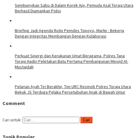
Sembunyikan Sabu di Dalam Korek Api, Pemuda Asal Toraja Utara
Berhasil Diamankan Polisi
Briefing Jadi Agenda Rutin Pemdes Topoyo, Marlin : Bekerja
Dengan Integritas Membangun Dengan Kolaborasi
Perkuat Sinergi dan Kerukunan Umat Beragama, Polres Tana
Toraja Hadiri Peletakan Batu Pertama Pembangunan Mesjid Al-
Mustaidah
Pelarian Ayah Tiri Berakhir, Tim URC Resmob Polres Toraja Utara
Bekuk JS Terduga Pelaku Persetubuhan Anak di Bawah Umur
Comment
Cari untuk:
Topik Populer