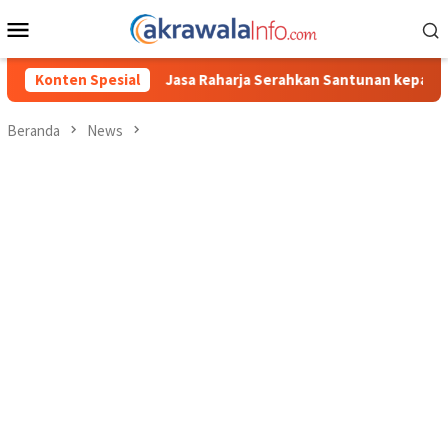
Loncat
Menu
ke
Mobile
konten
asa Raharja Serahkan Santunan kepada Ahli Waris Korban Kebakar
Konten Spesial
Beranda
News