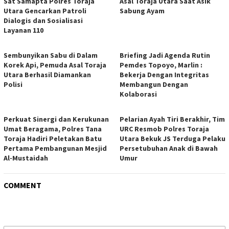
Sat Samapta Polres Toraja
Asal Toraja Utara Saat Asik
Utara Gencarkan Patroli
Sabung Ayam
Dialogis dan Sosialisasi
Layanan 110
Sembunyikan Sabu di Dalam
Briefing Jadi Agenda Rutin
Korek Api, Pemuda Asal Toraja
Pemdes Topoyo, Marlin :
Utara Berhasil Diamankan
Bekerja Dengan Integritas
Polisi
Membangun Dengan
Kolaborasi
Perkuat Sinergi dan Kerukunan
Pelarian Ayah Tiri Berakhir, Tim
Umat Beragama, Polres Tana
URC Resmob Polres Toraja
Toraja Hadiri Peletakan Batu
Utara Bekuk JS Terduga Pelaku
Pertama Pembangunan Mesjid
Persetubuhan Anak di Bawah
Al-Mustaidah
Umur
COMMENT