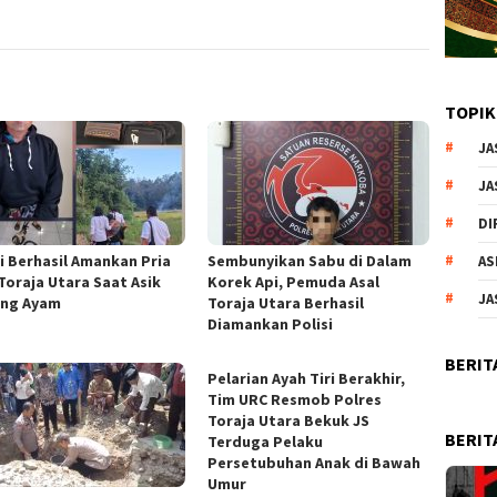
TOPIK
JA
JA
DI
si Berhasil Amankan Pria
Sembunyikan Sabu di Dalam
AS
 Toraja Utara Saat Asik
Korek Api, Pemuda Asal
JA
ng Ayam
Toraja Utara Berhasil
Diamankan Polisi
BERIT
Pelarian Ayah Tiri Berakhir,
Tim URC Resmob Polres
Toraja Utara Bekuk JS
BERIT
Terduga Pelaku
Persetubuhan Anak di Bawah
Umur