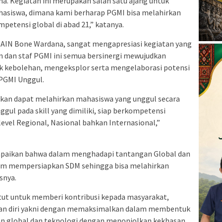
na. Kegiatan ini merupakan salah satu ajang untuk
asiswa, dimana kami berharap PGMI bisa melahirkan
mpetensi global di abad 21,” katanya.
IAIN Bone Wardana, sangat mengapresiasi kegiatan yang
en dan staf PGMI ini semua bersinergi mewujudkan
k kebolehan, mengeksplor serta mengelaborasi potensi
PGMI Unggul.
rapkan dapat melahirkan mahasiswa yang unggul secara
ggul pada skill yang dimiliki, siap berkompetensi
evel Regional, Nasional bahkan Internasional,”
aikan bahwa dalam menghadapi tantangan Global dan
am mempersiapkan SDM sehingga bisa melahirkan
snya.
ntut untuk memberi kontribusi kepada masyarakat,
kan diri yakni dengan memaksimalkan dalam membentuk
n global dan teknologi dengan menonjolkan kekhasan