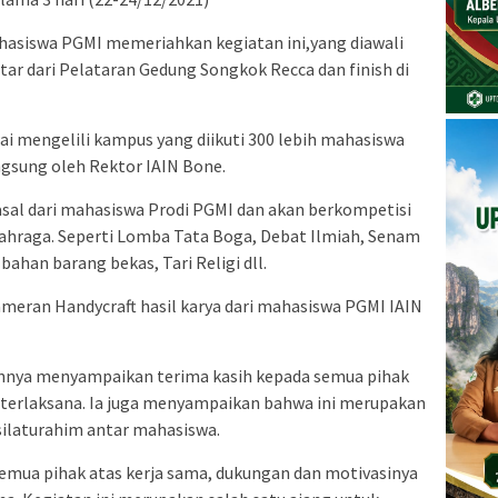
ahasiswa PGMI memeriahkan kegiatan ini,yang diawali
star dari Pelataran Gedung Songkok Recca dan finish di
i mengelili kampus yang diikuti 300 lebih mahasiswa
ngsung oleh Rektor IAIN Bone.
asal dari mahasiswa Prodi PGMI dan akan berkompetisi
lahraga. Seperti Lomba Tata Boga, Debat Ilmiah, Senam
bahan barang bekas, Tari Religi dll.
Pameran Handycraft hasil karya dari mahasiswa PGMI IAIN
nnya menyampaikan terima kasih kepada semua pihak
 terlaksana. Ia juga menyampaikan bahwa ini merupakan
silaturahim antar mahasiswa.
emua pihak atas kerja sama, dukungan dan motivasinya