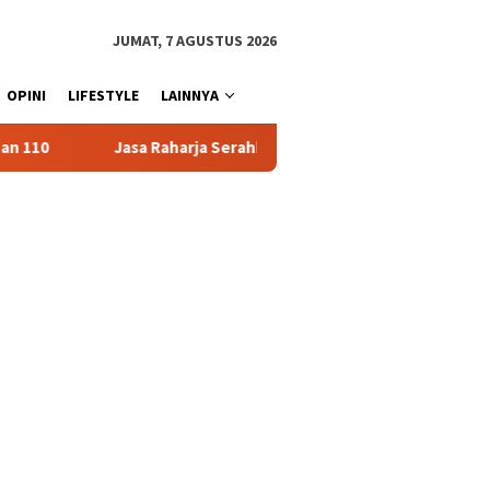
JUMAT, 7 AGUSTUS 2026
OPINI
LIFESTYLE
LAINNYA
a Serahkan Santunan kepada Ahli Waris Korban Kebakaran KM Muti