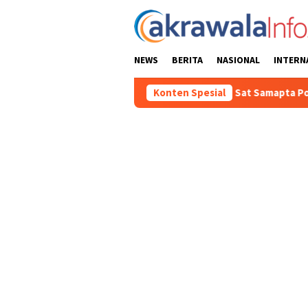
Loncat
ke
konten
NEWS
BERITA
NASIONAL
INTERN
 Kondusifitas Wilayah, Sat Samapta Polres Toraja Utara Gencarkan
Konten Spesial