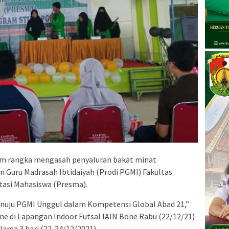
m rangka mengasah penyaluran bakat minat
 Guru Madrasah Ibtidaiyah (Prodi PGMI) Fakultas
tasi Mahasiswa (Presma).
uju PGMI Unggul dalam Kompetensi Global Abad 21,”
ne di Lapangan Indoor Futsal IAIN Bone Rabu (22/12/21)
lama 3 hari (22-24/12/2021)