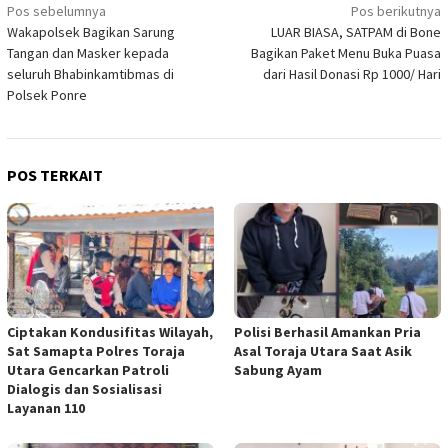
Navigasi
Pos sebelumnya
Pos berikutnya
Wakapolsek Bagikan Sarung
LUAR BIASA, SATPAM di Bone
pos
Tangan dan Masker kepada
Bagikan Paket Menu Buka Puasa
seluruh Bhabinkamtibmas di
dari Hasil Donasi Rp 1000/ Hari
Polsek Ponre
POS TERKAIT
Ciptakan Kondusifitas Wilayah,
Polisi Berhasil Amankan Pria
Sat Samapta Polres Toraja
Asal Toraja Utara Saat Asik
Utara Gencarkan Patroli
Sabung Ayam
Dialogis dan Sosialisasi
Layanan 110