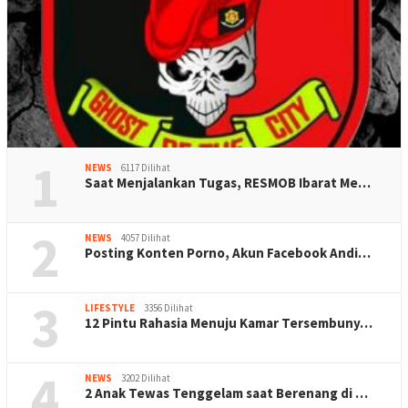
1
NEWS
6117 Dilihat
Saat Menjalankan Tugas, RESMOB Ibarat Me…
2
NEWS
4057 Dilihat
Posting Konten Porno, Akun Facebook Andi…
3
LIFESTYLE
3356 Dilihat
12 Pintu Rahasia Menuju Kamar Tersembuny…
4
NEWS
3202 Dilihat
2 Anak Tewas Tenggelam saat Berenang di …