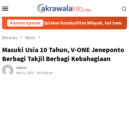
Loncat
Menu
ke
Mobile
konten
an Kondusifitas Wilayah, Sat Samapta Polres Toraja Utara Gencark
Konten Spesial
Beranda
News
Masuki Usia 10 Tahun, V-ONE Jeneponto
Berbagi Takjil Berbagi Kebahagiaan
Admin
Mei 21, 2020
953 Dilihat