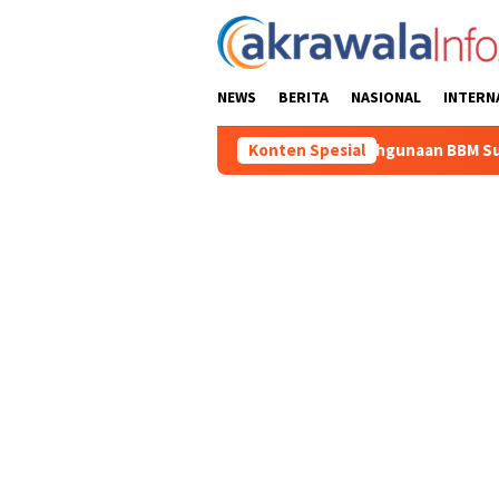
Loncat
ke
konten
NEWS
BERITA
NASIONAL
INTERN
gka Baru Kasus Penyalahgunaan BBM Subsidi di Tator
Konten Spesial
Jela