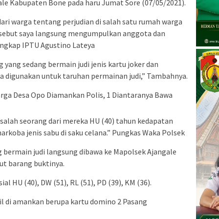
le Kabupaten Bone pada haru Jumat Sore (07/05/2021).
ri warga tentang perjudian di salah satu rumah warga
ersebut saya langsung mengumpulkan anggota dan
ungkap IPTU Agustino Lateya
yang sedang bermain judi jenis kartu joker dan
a digunakan untuk taruhan permainan judi,” Tambahnya.
 salah seorang dari mereka HU (40) tahun kedapatan
arkoba jenis sabu di saku celana.” Pungkas Waka Polsek
 bermain judi langsung dibawa ke Mapolsek Ajangale
ut barang buktinya.
l HU (40), DW (51), RL (51), PD (39), KM (36).
il di amankan berupa kartu domino 2 Pasang