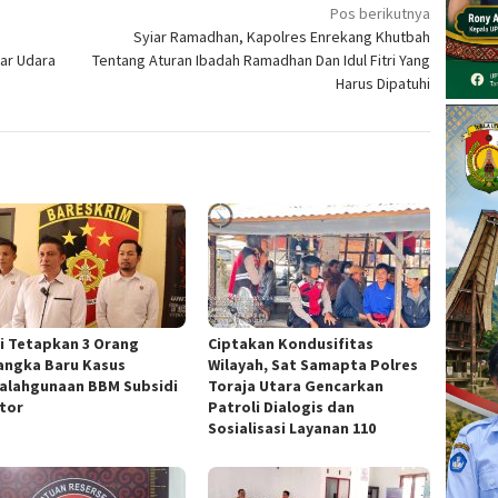
Pos berikutnya
Syiar Ramadhan, Kapolres Enrekang Khutbah
ar Udara
Tentang Aturan Ibadah Ramadhan Dan Idul Fitri Yang
Harus Dipatuhi
si Tetapkan 3 Orang
Ciptakan Kondusifitas
angka Baru Kasus
Wilayah, Sat Samapta Polres
alahgunaan BBM Subsidi
Toraja Utara Gencarkan
ator
Patroli Dialogis dan
Sosialisasi Layanan 110