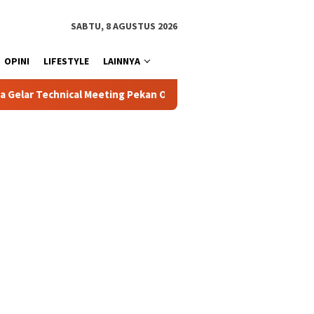
SABTU, 8 AGUSTUS 2026
OPINI
LIFESTYLE
LAINNYA
ng Pekan Olahraga Tingkat Kecamatan Konda
Ciptakan Kond