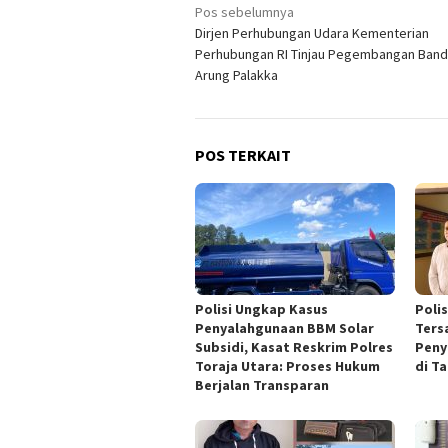
Navigasi
Pos sebelumnya
Dirjen Perhubungan Udara Kementerian
pos
Perhubungan RI Tinjau Pegembangan Band
Arung Palakka
POS TERKAIT
Polisi Ungkap Kasus
Poli
Penyalahgunaan BBM Solar
Ters
Subsidi, Kasat Reskrim Polres
Peny
Toraja Utara: Proses Hukum
di T
Berjalan Transparan