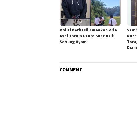
Polisi Berhasil Amankan Pria
Semb
Asal Toraja Utara Saat Asik
Kore
Sabung Ayam
Tora
Diam
COMMENT