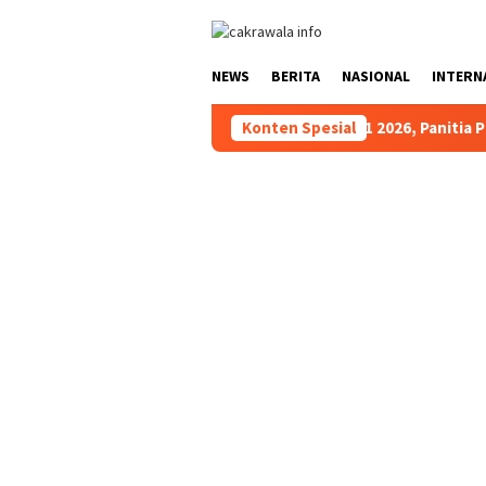
Loncat
ke
konten
NEWS
BERITA
NASIONAL
INTERN
 di Tator
Jelang HUT RI Ke-81 2026, Panitia Pelaksana 
Konten Spesial