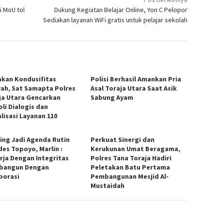
i MoU tol
Dukung Kegiatan Belajar Online, Yon C Pelopor
Sediakan layanan WiFi gratis untuk pelajar sekolah
akan Kondusifitas
Polisi Berhasil Amankan Pria
yah, Sat Samapta Polres
Asal Toraja Utara Saat Asik
ja Utara Gencarkan
Sabung Ayam
oli Dialogis dan
lisasi Layanan 110
fing Jadi Agenda Rutin
Perkuat Sinergi dan
es Topoyo, Marlin :
Kerukunan Umat Beragama,
rja Dengan Integritas
Polres Tana Toraja Hadiri
bangun Dengan
Peletakan Batu Pertama
borasi
Pembangunan Mesjid Al-
Mustaidah