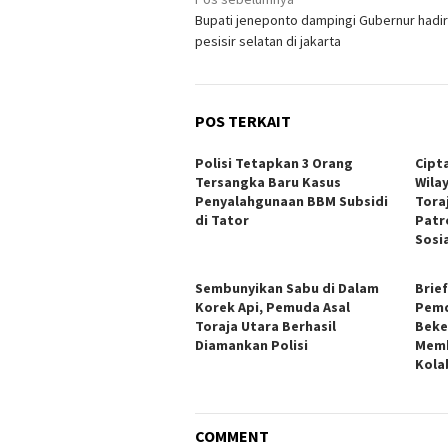
Navigasi
Bupati jeneponto dampingi Gubernur hadir
pos
pesisir selatan di jakarta
POS TERKAIT
Polisi Tetapkan 3 Orang
Cipt
Tersangka Baru Kasus
Wila
Penyalahgunaan BBM Subsidi
Tora
di Tator
Patr
Sosia
Sembunyikan Sabu di Dalam
Brie
Korek Api, Pemuda Asal
Pemd
Toraja Utara Berhasil
Beke
Diamankan Polisi
Mem
Kola
COMMENT