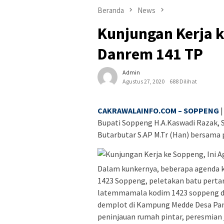
Beranda
News
Kunjungan Kerja k
Danrem 141 TP
Admin
Agustus 27, 2020
688 Dilihat
CAKRAWALAINFO.COM – SOPPENG
|
Bupati Soppeng H.A.Kaswadi Razak, 
Butarbutar S.AP M.Tr (Han) bersama
Dalam kunkernya, beberapa agenda 
1423 Soppeng, peletakan batu per
latemmamala kodim 1423 soppeng di
demplot di Kampung Medde Desa Pa
peninjauan rumah pintar, peresmian