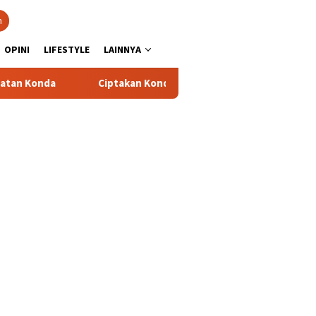
n
OPINI
LIFESTYLE
LAINNYA
Ciptakan Kondusifitas Wilayah, Sat Samapta Polres Toraj