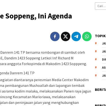
Cari
untuk:
e Soppeng, Ini Agenda
TOPIK
JA
JA
 Danrem 141 TP bersama rombongan di sambut oleh
SE, Dandim 1423 Soppeng Letkol Inf Richard M
DI
 para anggota Forkopimda di Makodim 1423 Sopppeng.
AS
JA
kegiatan diantaranya peresmian Media Center Makodim
tama pembangunan Mushoallah dan lapangan tembak
BERIT
 asrama kodim malaka, melaksanakan Panen raya jagun
nincong Kecamatan Marioriawa, melaksanakan
 jalan dan peninjauan jalan yang menghubungkan
BERIT