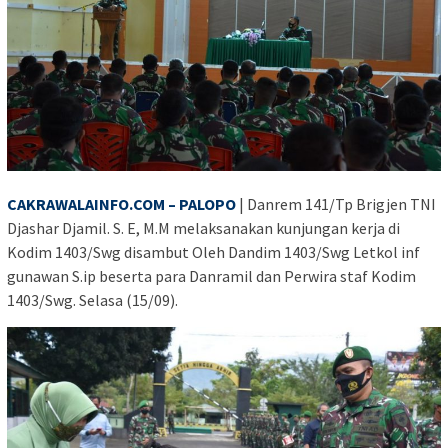
CAKRAWALAINFO.COM – PALOPO
| Danrem 141/Tp Brigjen TNI
Djashar Djamil. S. E, M.M melaksanakan kunjungan kerja di
Kodim 1403/Swg disambut Oleh Dandim 1403/Swg Letkol inf
gunawan S.ip beserta para Danramil dan Perwira staf Kodim
1403/Swg. Selasa (15/09).