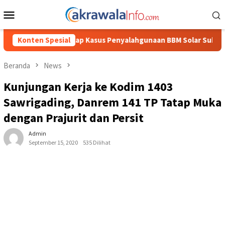
Loncat
Menu
ke
Mobile
konten
yalahgunaan BBM Solar Subsidi, Kasat Reskrim Polres Toraja Uta
Konten Spesial
Beranda
News
Kunjungan Kerja ke Kodim 1403
Sawrigading, Danrem 141 TP Tatap Muka
dengan Prajurit dan Persit
Admin
September 15, 2020
535 Dilihat