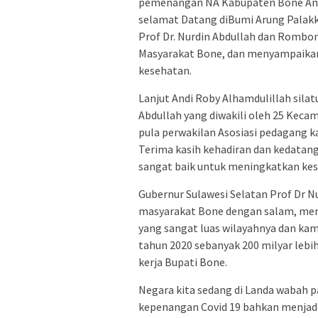
pemenangan NA Kabupaten Bone And
selamat Datang diBumi Arung Palak
Prof Dr. Nurdin Abdullah dan Rombo
Masyarakat Bone, dan menyampaikan
kesehatan.
Lanjut Andi Roby Alhamdulillah sila
Abdullah yang diwakili oleh 25 Keca
pula perwakilan Asosiasi pedagang k
Terima kasih kehadiran dan kedat
sangat baik untuk meningkatkan kes
Gubernur Sulawesi Selatan Prof Dr 
masyarakat Bone dengan salam, men
yang sangat luas wilayahnya dan ka
tahun 2020 sebanyak 200 milyar le
kerja Bupati Bone.
Negara kita sedang di Landa wabah p
kepenangan Covid 19 bahkan menjadi