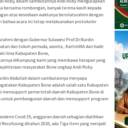
i Roby, dalam sambutannya Andi Roby mengucapkan
ka bersama rombongan, banyak terima kasih kepada
ngan atas kesediaan waktunya bersilaturahmi dengan
 bahwa acara ini tetap melaksanakan protokoler
turahmi dengan Gubernur Sulawesi Prof.Dr.Nurdin
matan dan tokoh pemuda, wanita , KartiniNA dan hadir
aki lima Kabupaten Bone,
angannya diKampung kami yang membawa harapan yang
ejahteraan masyarakat Bone ungkap Andi Roby.
Nurdin Abdullah dalam sambutannya menyapa
gatakan Kabupaten Bone adalah salah satu Kabupaten
mi mensupport pemerintah daerah Kabupaten Bone di
bih untuk pembangunan daerah dan mensupport program
andemi Covid 19, anggaran daerah sebagian dialihkan
 Recofusing ditahun 2020, ada Tiga Item yang menjadi