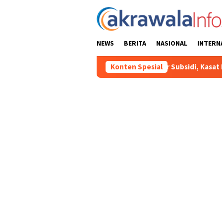
Loncat
ke
konten
NEWS
BERITA
NASIONAL
INTERN
alahgunaan BBM Solar Subsidi, Kasat Reskrim Polres Toraja Utara
Konten Spesial