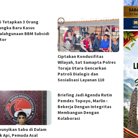
si Tetapkan 3 Orang
angka Baru Kasus
alahgunaan BBM Subsidi
ator
Ciptakan Kondusifitas
Wilayah, Sat Samapta Polres
Toraja Utara Gencarkan
Patroli Dialogis dan
Sosialisasi Layanan 110
Briefing Jadi Agenda Rutin
Pemdes Topoyo, Marlin :
Bekerja Dengan Integritas
Membangun Dengan
Kolaborasi
unyikan Sabu di Dalam
k Api, Pemuda Asal