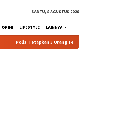
SABTU, 8 AGUSTUS 2026
OPINI
LIFESTYLE
LAINNYA
rang Tersangka Baru Kasus Penyalahgunaan BBM Subsidi di Tator