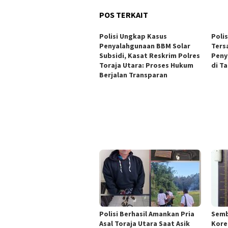
POS TERKAIT
Polisi Ungkap Kasus
Poli
Penyalahgunaan BBM Solar
Ters
Subsidi, Kasat Reskrim Polres
Peny
Toraja Utara: Proses Hukum
di T
Berjalan Transparan
Polisi Berhasil Amankan Pria
Semb
Asal Toraja Utara Saat Asik
Kore