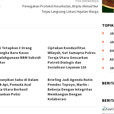
Pos berikutnya
e
Penegakan Protokol Kesehatan, Briptu Ahmad Nur
Tinjau Langsung Lokasi Hajatan Warga
TOPIK
JA
JA
si Tetapkan 3 Orang
Ciptakan Kondusifitas
DI
angka Baru Kasus
Wilayah, Sat Samapta Polres
alahgunaan BBM Subsidi
Toraja Utara Gencarkan
AS
ator
Patroli Dialogis dan
Sosialisasi Layanan 110
JA
unyikan Sabu di Dalam
Briefing Jadi Agenda Rutin
BERIT
k Api, Pemuda Asal
Pemdes Topoyo, Marlin :
ja Utara Berhasil
Bekerja Dengan Integritas
ankan Polisi
Membangun Dengan
Kolaborasi
BERIT