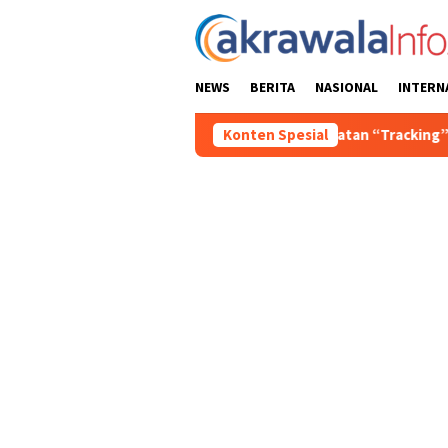
Loncat
ke
konten
NEWS
BERITA
NASIONAL
INTERN
mar Ashrawi Imran Buka Kegiatan “Tracking” TBC Terintegrasi d
Konten Spesial