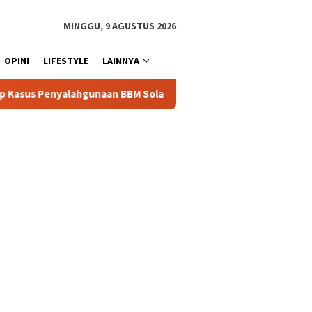
MINGGU, 9 AGUSTUS 2026
OPINI
LIFESTYLE
LAINNYA
naan BBM Solar Subsidi, Kasat Reskrim Polres Toraja Utara: Pro