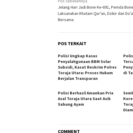
Navigasi
Pos sebelumnya
Jelang Hari Jadi Bone Ke-691, Pemda Bon
pos
Laksanakan Khatam Qur’an, Dzikir dan Do’a
Bersama
POS TERKAIT
Polisi Ungkap Kasus
Poli
Penyalahgunaan BBM Solar
Ters
Subsidi, Kasat Reskrim Polres
Peny
Toraja Utara: Proses Hukum
di T
Berjalan Transparan
Polisi Berhasil Amankan Pria
Semb
Asal Toraja Utara Saat Asik
Kore
Sabung Ayam
Tora
Diam
COMMENT