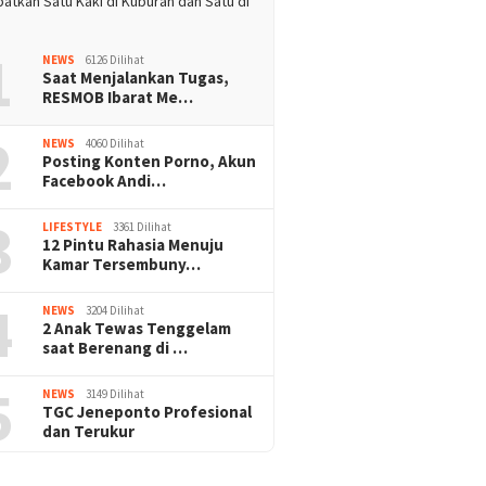
1
NEWS
6126 Dilihat
Saat Menjalankan Tugas,
RESMOB Ibarat Me…
2
NEWS
4060 Dilihat
Posting Konten Porno, Akun
Facebook Andi…
3
LIFESTYLE
3361 Dilihat
12 Pintu Rahasia Menuju
Kamar Tersembuny…
4
NEWS
3204 Dilihat
2 Anak Tewas Tenggelam
saat Berenang di …
5
NEWS
3149 Dilihat
TGC Jeneponto Profesional
dan Terukur