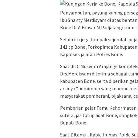
Penyambutan, payung kuning persegi
Ibu Shanty Merdisyam di atas bentan
Bone Dr A Fahsar M Padjalangi turut
Selain itu juga tampak sejumlah pej
141 tp Bone ,Forkopimda Kabupaten B
Kapolsek jajaran Polres Bone.
Saat di Di Museum Arajange kompleks
Drs.Merdisyam diterima sebagai tam
kabupaten Bone. serta diberikan ge
artinya “pemimpin yang mampu mem
masyarakat pemberani, bijaksana, c
Pemberian gelar Tamu Kehormatan o
sutera, jas tutup adat Bone, songkok
Bupati Bone.
Saat Ditemui, Kabid Humas Polda Su