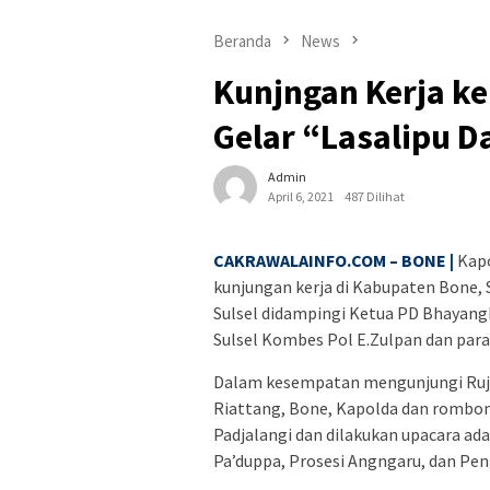
Beranda
News
Kunjngan Kerja ke
Gelar “Lasalipu 
Admin
April 6, 2021
487 Dilihat
CAKRAWALAINFO.COM – BONE |
Kapo
kunjungan kerja di Kabupaten Bone, 
Sulsel didampingi Ketua PD Bhayangk
Sulsel Kombes Pol E.Zulpan dan para 
Dalam kesempatan mengunjungi Ruja
Riattang, Bone, Kapolda dan rombon
Padjalangi dan dilakukan upacara ad
Pa’duppa, Prosesi Angngaru, dan Pe