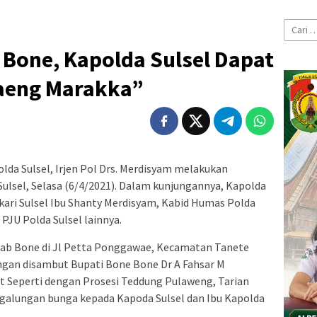
Cari
untuk:
 Bone, Kapolda Sulsel Dapat
Daeng Marakka”
lda Sulsel, Irjen Pol Drs. Merdisyam melakukan
Sulsel, Selasa (6/4/2021). Dalam kunjungannya, Kapolda
ari Sulsel Ibu Shanty Merdisyam, Kabid Humas Polda
PJU Polda Sulsel lainnya.
b Bone di Jl Petta Ponggawae, Kecamatan Tanete
gan disambut Bupati Bone Bone Dr A Fahsar M
at Seperti dengan Prosesi Teddung Pulaweng, Tarian
ngalungan bunga kepada Kapoda Sulsel dan Ibu Kapolda