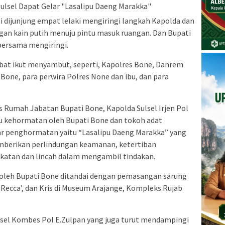
 dijunjung empat lelaki mengiringi langkah Kapolda dan
gan kain putih menuju pintu masuk ruangan. Dan Bupati
 bersama mengiringi.
abat ikut menyambut, seperti, Kapolres Bone, Danrem
one, para perwira Polres None dan ibu, dan para
 Rumah Jabatan Bupati Bone, Kapolda Sulsel Irjen Pol
u kehormatan oleh Bupati Bone dan tokoh adat
lar penghormatan yaitu “Lasalipu Daeng Marakka” yang
berikan perlindungan keamanan, ketertiban
ekatan dan lincah dalam mengambil tindakan.
leh Bupati Bone ditandai dengan pemasangan sarung
 Recca’, dan Kris di Museum Arajange, Kompleks Rujab
lsel Kombes Pol E.Zulpan yang juga turut mendampingi