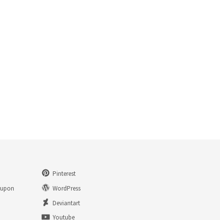
Pinterest
eupon
WordPress
n
Deviantart
Youtube