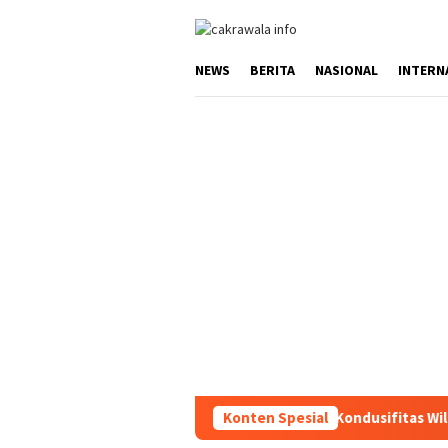
Loncat
ke
konten
NEWS
BERITA
NASIONAL
INTERN
Ciptakan Kondusifitas Wilayah, Sat Sa
Konten Spesial