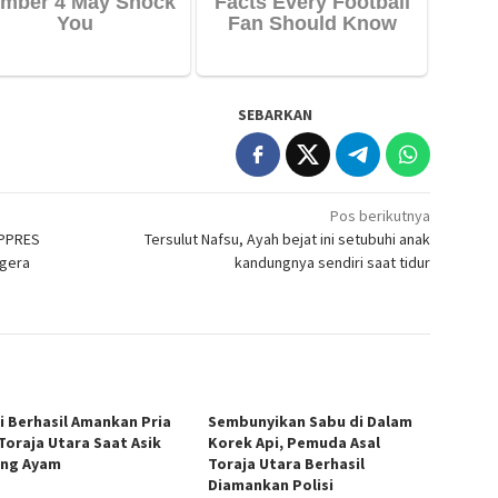
SEBARKAN
Pos berikutnya
EPPRES
Tersulut Nafsu, Ayah bejat ini setubuhi anak
gera
kandungnya sendiri saat tidur
si Berhasil Amankan Pria
Sembunyikan Sabu di Dalam
 Toraja Utara Saat Asik
Korek Api, Pemuda Asal
ng Ayam
Toraja Utara Berhasil
Diamankan Polisi