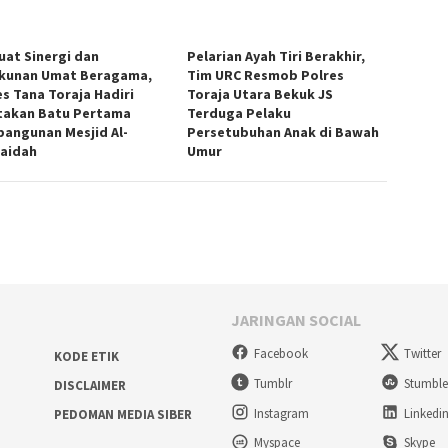
uat Sinergi dan
Pelarian Ayah Tiri Berakhir,
kunan Umat Beragama,
Tim URC Resmob Polres
es Tana Toraja Hadiri
Toraja Utara Bekuk JS
takan Batu Pertama
Terduga Pelaku
angunan Mesjid Al-
Persetubuhan Anak di Bawah
aidah
Umur
JARINGAN SOCIAL
Facebook
Twitter
KODE ETIK
Tumblr
Stumbl
DISCLAIMER
Instagram
Linkedi
PEDOMAN MEDIA SIBER
Myspace
Skype