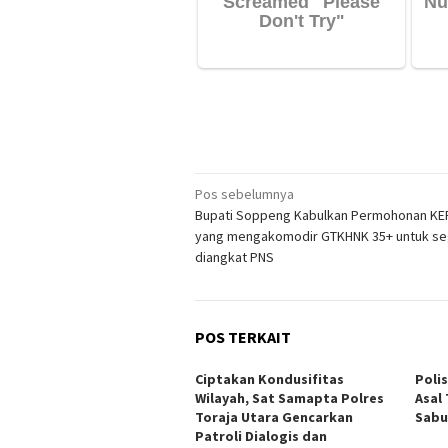
Navigasi
Pos sebelumnya
Bupati Soppeng Kabulkan Permohonan K
pos
yang mengakomodir GTKHNK 35+ untuk se
diangkat PNS
POS TERKAIT
Ciptakan Kondusifitas
Poli
Wilayah, Sat Samapta Polres
Asal
Toraja Utara Gencarkan
Sabu
Patroli Dialogis dan