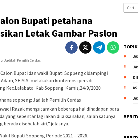
Cari
untuk:
Calon Bupati petahana
asikan Letak Gambar Paslon
TOPIK
JA
JA
 Calon Bupati dan wakil Bupati Soppeng didampingi
DI
dam, SE.M.Si melakukan konferensi pers di
ng Kec.Lalabata Kab.Soppeng. Kamis,24/9/2020.
AS
JA
aswadi Razak mengutarakan beberapa hal dihadapan para
da yang sebentar lagi akan dilaksanakan, salah satunya
BERIT
 berada disebelah kiri,” jelasnya.
Wakil Bupati Soppeng Periode 2021 – 2026.
BERIT