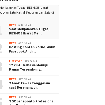
1
NEWS
6114 Dilihat
Saat Menjalankan Tugas,
RESMOB Ibarat Me…
2
NEWS
4055 Dilihat
Posting Konten Porno, Akun
Facebook Andi…
3
LIFESTYLE
3352 Dilihat
12 Pintu Rahasia Menuju
Kamar Tersembuny…
4
NEWS
3200 Dilihat
2 Anak Tewas Tenggelam
saat Berenang di …
5
NEWS
3146 Dilihat
TGC Jeneponto Profesional