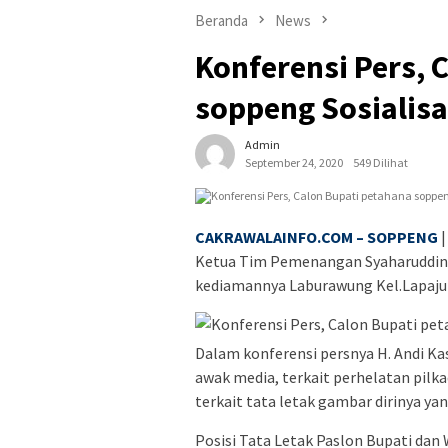
Beranda
News
Konferensi Pers, 
soppeng Sosialis
Admin
September 24, 2020
549 Dilihat
CAKRAWALAINFO.COM – SOPPENG
|
Ketua Tim Pemenangan Syaharuddin A
kediamannya Laburawung Kel.Lapaju
Dalam konferensi persnya H. Andi K
awak media, terkait perhelatan pilka
terkait tata letak gambar dirinya yang
Posisi Tata Letak Paslon Bupati dan 