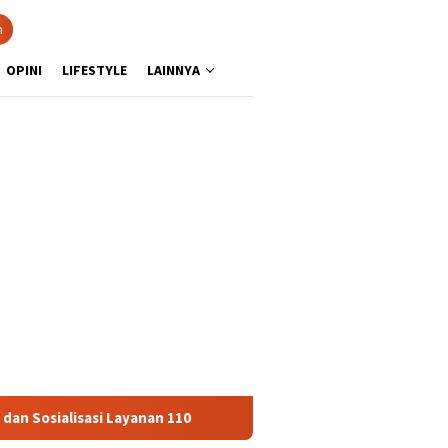
n
OPINI
LIFESTYLE
LAINNYA
sasi Layanan 110
Jasa Raharja Serahkan Santunan kepada 