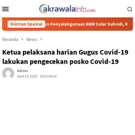
Loncat
Menu
ke
Mobile
konten
gunaan BBM Solar Subsidi, Kasat Reskrim Polres Toraja Utara: P
Konten Spesial
Beranda
News
Ketua pelaksana harian Gugus Covid-19
lakukan pengecekan posko Covid-19
Admin
April 15, 2020
653 Dilihat