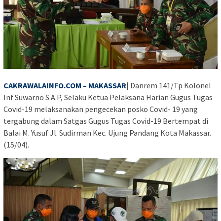
CAKRAWALAINFO.COM – MAKASSAR
| Danrem 141/Tp Kolonel
Inf Suwarno S.A.P, Selaku Ketua Pelaksana Harian Gugus Tugas
Covid-19 melaksanakan pengecekan posko Covid- 19 yang
tergabung dalam Satgas Gugus Tugas Covid-19 Bertempat di
Balai M. Yusuf Jl. Sudirman Kec. Ujung Pandang Kota Makassar.
(15/04).