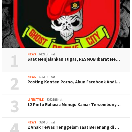
1
NEWS
6128 Dilihat
Saat Menjalankan Tugas, RESMOB Ibarat Me…
2
NEWS
4064 Dilihat
Posting Konten Porno, Akun Facebook Andi…
3
LIFESTYLE
3362 Dilihat
12 Pintu Rahasia Menuju Kamar Tersembuny…
4
NEWS
3204 Dilihat
2 Anak Tewas Tenggelam saat Berenang di …