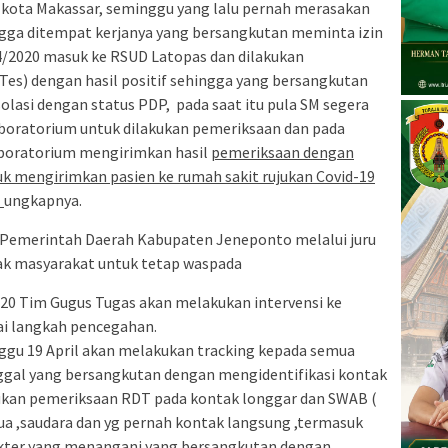
kota Makassar, seminggu yang lalu pernah merasakan
gga ditempat kerjanya yang bersangkutan meminta izin
/2020 masuk ke RSUD Latopas dan dilakukan
es) dengan hasil positif sehingga yang bersangkutan
lasi dengan status PDP, pada saat itu pula SM segera
aboratorium untuk dilakukan pemeriksaan dan pada
laboratorium mengirimkan hasil
pemeriksaan dengan
tuk mengirimkan pasien ke rumah sakit rujukan Covid-19
″
ungkapnya.
 Pemerintah Daerah Kabupaten Jeneponto melalui juru
ak masyarakat untuk tetap waspada
020 Tim Gugus Tugas akan melakukan intervensi ke
ai langkah pencegahan.
inggu 19 April akan melakukan tracking kepada semua
ggal yang bersangkutan dengan mengidentifikasi kontak
kukan pemeriksaan RDT pada kontak longgar dan SWAB (
ua ,saudara dan yg pernah kontak langsung ,termasuk
dokter yang menangani yang bersangkutan dengan