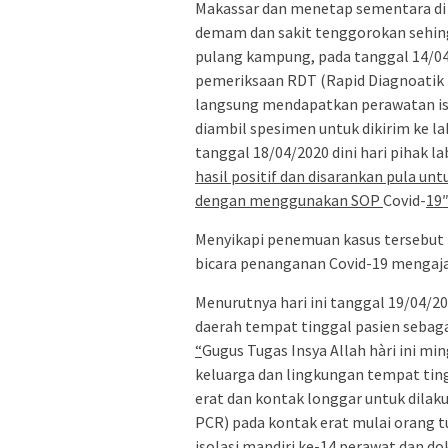
Makassar dan menetap sementara di 
demam dan sakit tenggorokan sehin
pulang kampung, pada tanggal 14/04
pemeriksaan RDT (Rapid Diagnoatik T
langsung mendapatkan perawatan iso
diambil spesimen untuk dikirim ke l
tanggal 18/04/2020 dini hari pihak 
hasil positif dan disarankan pula un
dengan menggunakan SOP
Covid-
19
Menyikapi penemuan kasus tersebut
bicara penanganan Covid-19 mengaj
Menurutnya hari ini tanggal 19/04/2
daerah tempat tinggal pasien sebag
“
Gugus Tugas Insya Allah hàri ini m
keluarga dan lingkungan tempat tin
erat dan kontak longgar untuk dila
PCR) pada kontak erat mulai orang t
isolasi mandiri ke-14 perawat dan 