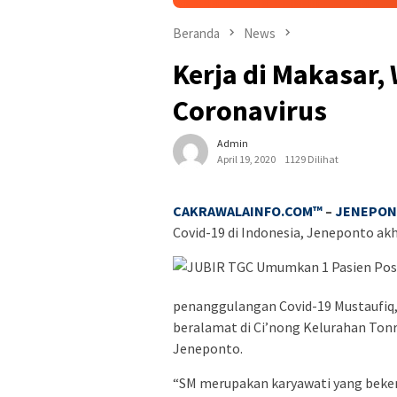
Beranda
News
Kerja di Makasar,
Coronavirus
Admin
April 19, 2020
1129 Dilihat
CAKRAWALAINFO.COM™
–
JENEPO
Covid-19 di Indonesia, Jeneponto akh
penanggulangan Covid-19 Mustaufiq, p
beralamat di Ci’nong Kelurahan To
Jeneponto.
“SM merupakan karyawati yang bekerj