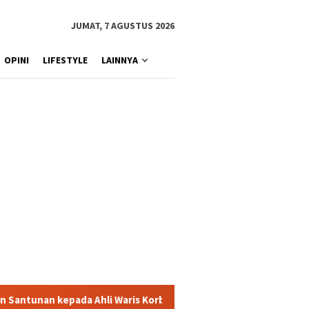
JUMAT, 7 AGUSTUS 2026
OPINI
LIFESTYLE
LAINNYA
hli Waris Korban Kebakaran KM Mutiara Sentosa II
Dirut