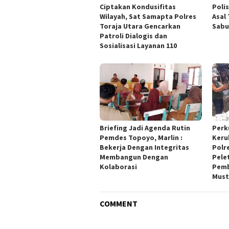
Ciptakan Kondusifitas
Poli
Wilayah, Sat Samapta Polres
Asal
Toraja Utara Gencarkan
Sabu
Patroli Dialogis dan
Sosialisasi Layanan 110
Briefing Jadi Agenda Rutin
Perk
Pemdes Topoyo, Marlin :
Keru
Bekerja Dengan Integritas
Polr
Membangun Dengan
Pele
Kolaborasi
Pemb
Must
COMMENT