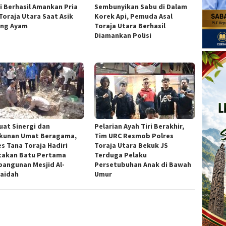
si Berhasil Amankan Pria
Sembunyikan Sabu di Dalam
 Toraja Utara Saat Asik
Korek Api, Pemuda Asal
ng Ayam
Toraja Utara Berhasil
Diamankan Polisi
uat Sinergi dan
Pelarian Ayah Tiri Berakhir,
kunan Umat Beragama,
Tim URC Resmob Polres
es Tana Toraja Hadiri
Toraja Utara Bekuk JS
takan Batu Pertama
Terduga Pelaku
angunan Mesjid Al-
Persetubuhan Anak di Bawah
aidah
Umur