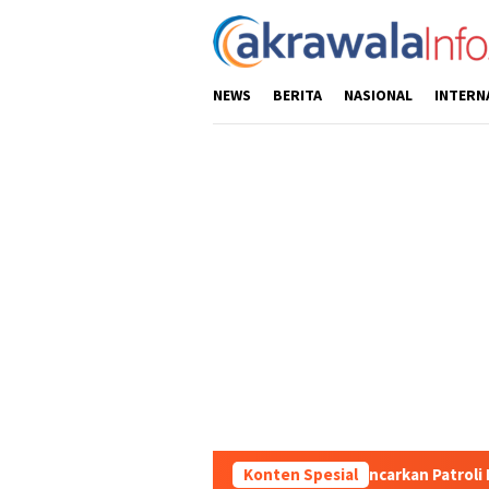
Loncat
ke
konten
NEWS
BERITA
NASIONAL
INTERN
apta Polres Toraja Utara Gencarkan Patroli Dialogis dan Sosialis
Konten Spesial