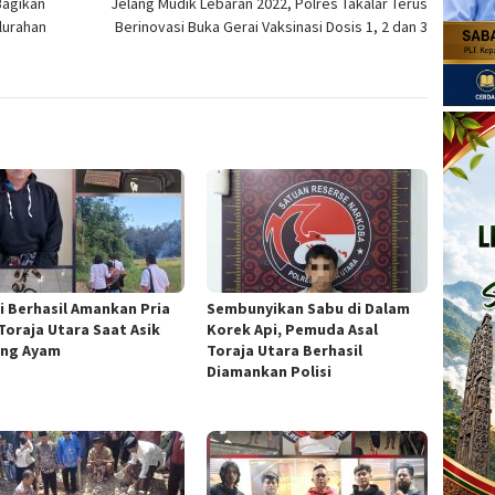
Bagikan
Jelang Mudik Lebaran 2022, Polres Takalar Terus
lurahan
Berinovasi Buka Gerai Vaksinasi Dosis 1, 2 dan 3
si Berhasil Amankan Pria
Sembunyikan Sabu di Dalam
 Toraja Utara Saat Asik
Korek Api, Pemuda Asal
ng Ayam
Toraja Utara Berhasil
Diamankan Polisi