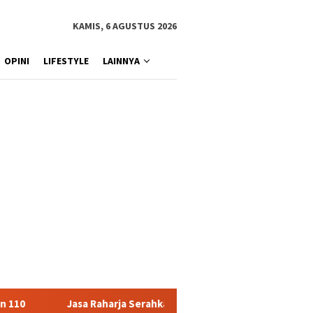
KAMIS, 6 AGUSTUS 2026
OPINI
LIFESTYLE
LAINNYA
erahkan Santunan kepada Ahli Waris Korban Kebakaran KM Mutiara