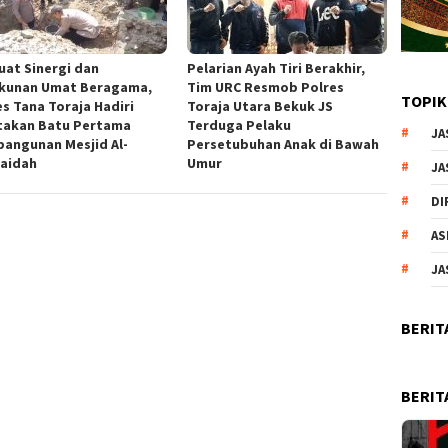
uat Sinergi dan
Pelarian Ayah Tiri Berakhir,
kunan Umat Beragama,
Tim URC Resmob Polres
TOPIK
es Tana Toraja Hadiri
Toraja Utara Bekuk JS
takan Batu Pertama
Terduga Pelaku
JA
angunan Mesjid Al-
Persetubuhan Anak di Bawah
aidah
Umur
JA
DI
AS
JA
BERIT
BERIT