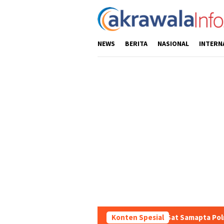
Loncat
ke
konten
NEWS
BERITA
NASIONAL
INTERN
ndusifitas Wilayah, Sat Samapta Polres Toraja Utara Gencarkan Pat
Konten Spesial