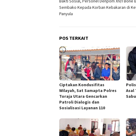
Bakti Sosial, Personel Denpom XIV/I Bone 
pos
Sembako Kepada Korban Kebakaran di Ke
Panyula
POS TERKAIT
Ciptakan Kondusifitas
Poli
Wilayah, Sat Samapta Polres
Asal
Toraja Utara Gencarkan
Sabu
Patroli Dialogis dan
Sosialisasi Layanan 110