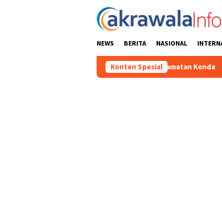
Loncat
ke
konten
NEWS
BERITA
NASIONAL
INTERN
 Olahraga Tingkat Kecamatan Konda
Konten Spesial
Ciptakan Kondusifitas 