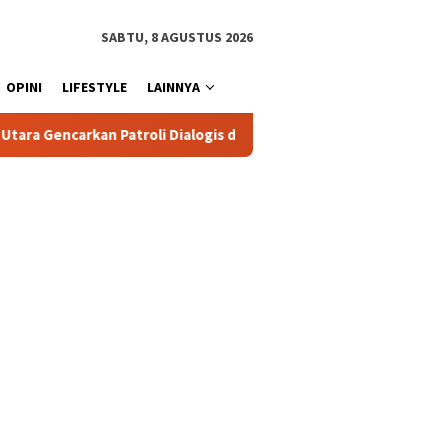
SABTU, 8 AGUSTUS 2026
OPINI
LIFESTYLE
LAINNYA
gis dan Sosialisasi Layanan 110
Jasa Raharja Serahkan S