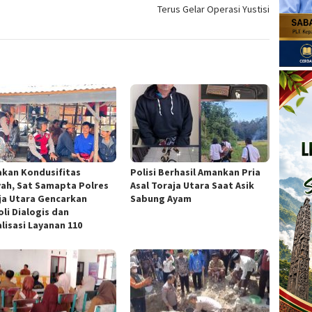
Terus Gelar Operasi Yustisi
akan Kondusifitas
Polisi Berhasil Amankan Pria
yah, Sat Samapta Polres
Asal Toraja Utara Saat Asik
ja Utara Gencarkan
Sabung Ayam
oli Dialogis dan
lisasi Layanan 110