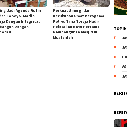
fing Jadi Agenda Rutin
Perkuat Sinergi dan
es Topoyo, Marlin :
Kerukunan Umat Beragama,
rja Dengan Integritas
Polres Tana Toraja Hadiri
bangun Dengan
Peletakan Batu Pertama
TOPIK
borasi
Pembangunan Mesjid Al-
Mustaidah
JA
JA
DI
AS
JA
BERIT
BERIT