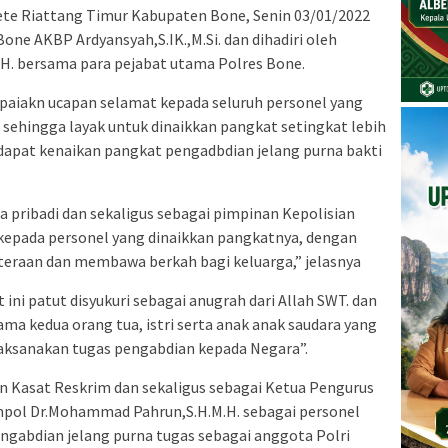
te Riattang Timur Kabupaten Bone, Senin 03/01/2022
ne AKBP Ardyansyah,S.IK.,M.Si. dan dihadiri oleh
H. bersama para pejabat utama Polres Bone.
iakn ucapan selamat kepada seluruh personel yang
ni sehingga layak untuk dinaikkan pangkat setingkat lebih
dapat kenaikan pangkat pengadbdian jelang purna bakti
a pribadi dan sekaligus sebagai pimpinan Kepolisian
epada personel yang dinaikkan pangkatnya, dengan
eraan dan membawa berkah bagi keluarga,” jelasnya
ini patut disyukuri sebagai anugrah dari Allah SWT. dan
ama kedua orang tua, istri serta anak anak saudara yang
aksanakan tugas pengabdian kepada Negara”.
n Kasat Reskrim dan sekaligus sebagai Ketua Pengurus
mpol Dr.Mohammad Pahrun,S.H.M.H. sebagai personel
gabdian jelang purna tugas sebagai anggota Polri