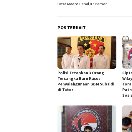
pos
Desa Maero Capai 87 Persen
POS TERKAIT
Polisi Tetapkan 3 Orang
Cipt
Tersangka Baru Kasus
Wila
Penyalahgunaan BBM Subsidi
Tora
di Tator
Patr
Sosia