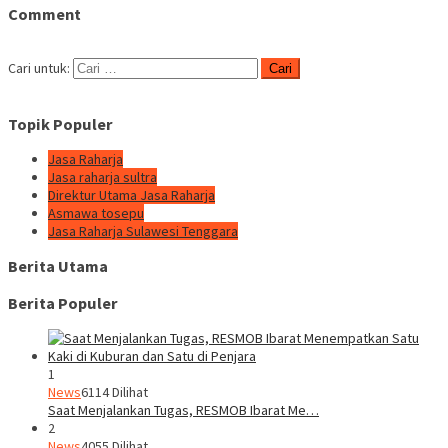
Comment
Cari untuk:
Topik Populer
Jasa Raharja
Jasa raharja sultra
Direktur Utama Jasa Raharja
Asmawa tosepu
Jasa Raharja Sulawesi Tenggara
Berita Utama
Berita Populer
1
News
6114 Dilihat
Saat Menjalankan Tugas, RESMOB Ibarat Me…
2
News
4055 Dilihat