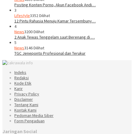
Posting Konten Porno, Akun Facebook Andi…
3
Lifestyle
3352 Dilihat
12 Pintu Rahasia Menuju Kamar Tersembuny…
4
News
3200 Dilihat
2 Anak Tewas Tenggelam saat Berenang di …
5
News
3146 Dilihat
TGC Jeneponto Profesional dan Terukur
Indeks
Redaksi
Kode Etik
Karir
Privacy Policy
Disclaimer
Tentang Kami
Kontak Kami
Pedoman Media Siber
Form Pengaduan
Jaringan Social