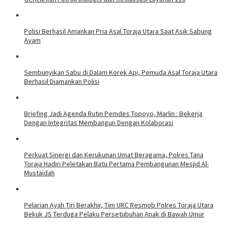
Polisi Berhasil Amankan Pria Asal Toraja Utara Saat Asik Sabung
Ayam
Sembunyikan Sabu di Dalam Korek Api, Pemuda Asal Toraja Utara
Berhasil Diamankan Polisi
Briefing Jadi Agenda Rutin Pemdes Topoyo, Marlin : Bekerja
Dengan Integritas Membangun Dengan Kolaborasi
Perkuat Sinergi dan Kerukunan Umat Beragama, Polres Tana
Toraja Hadiri Peletakan Batu Pertama Pembangunan Mesjid Al-
Mustaidah
Pelarian Ayah Tiri Berakhir, Tim URC Resmob Polres Toraja Utara
Bekuk JS Terduga Pelaku Persetubuhan Anak di Bawah Umur