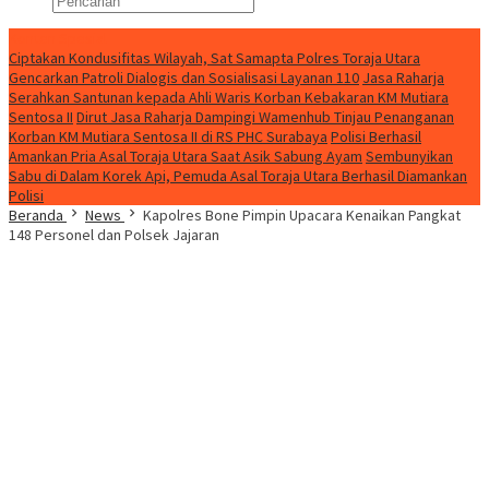
Konten Spesial
Ciptakan Kondusifitas Wilayah, Sat Samapta Polres Toraja Utara
Gencarkan Patroli Dialogis dan Sosialisasi Layanan 110
Jasa Raharja
Serahkan Santunan kepada Ahli Waris Korban Kebakaran KM Mutiara
Sentosa II
Dirut Jasa Raharja Dampingi Wamenhub Tinjau Penanganan
Korban KM Mutiara Sentosa II di RS PHC Surabaya
Polisi Berhasil
Amankan Pria Asal Toraja Utara Saat Asik Sabung Ayam
Sembunyikan
Sabu di Dalam Korek Api, Pemuda Asal Toraja Utara Berhasil Diamankan
Polisi
Beranda
News
Kapolres Bone Pimpin Upacara Kenaikan Pangkat
148 Personel dan Polsek Jajaran