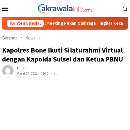
Loncat
Menu
ke
Mobile
konten
ting Pekan Olahraga Tingkat Kecamatan Konda
Konten Spesial
Ciptakan Ko
Beranda
News
Kapolres Bone Ikuti Silaturahmi Virtual
dengan Kapolda Sulsel dan Ketua PBNU
Admin
Maret 24, 2021
480 Dilihat