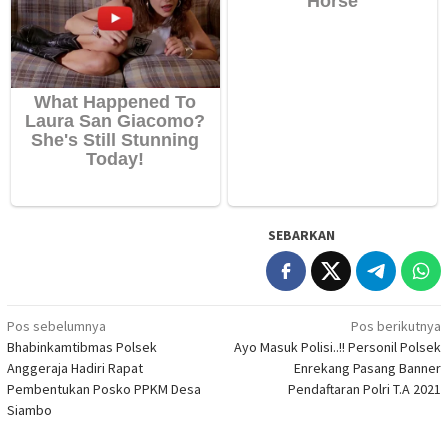
SEBARKAN
Navigasi
Pos sebelumnya
Pos berikutnya
Bhabinkamtibmas Polsek
Ayo Masuk Polisi..!! Personil Polsek
pos
Anggeraja Hadiri Rapat
Enrekang Pasang Banner
Pembentukan Posko PPKM Desa
Pendaftaran Polri T.A 2021
Siambo