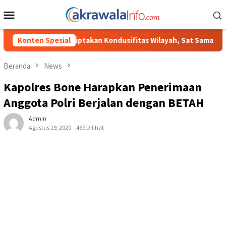
Loncat
Menu
ke
Mobile
konten
 Kondusifitas Wilayah, Sat Samapta Polres Toraja Utara Gencarkan
Konten Spesial
Beranda
News
Kapolres Bone Harapkan Penerimaan
Anggota Polri Berjalan dengan BETAH
Admin
Agustus 19, 2020
469 Dilihat