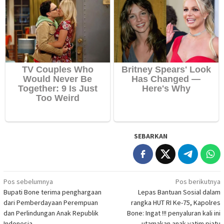
SEBARKAN
Navigasi
Pos sebelumnya
Pos berikutnya
Bupati Bone terima penghargaan
Lepas Bantuan Sosial dalam
pos
dari Pemberdayaan Perempuan
rangka HUT RI Ke-75, Kapolres
dan Perlindungan Anak Republik
Bone: Ingat !!! penyaluran kali ini
Indonesia
utamakan anak yatim piatu