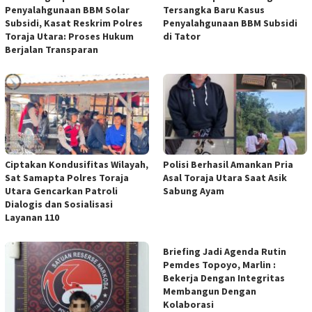
Penyalahgunaan BBM Solar
Tersangka Baru Kasus
Subsidi, Kasat Reskrim Polres
Penyalahgunaan BBM Subsidi
Toraja Utara: Proses Hukum
di Tator
Berjalan Transparan
Ciptakan Kondusifitas Wilayah,
Polisi Berhasil Amankan Pria
Sat Samapta Polres Toraja
Asal Toraja Utara Saat Asik
Utara Gencarkan Patroli
Sabung Ayam
Dialogis dan Sosialisasi
Layanan 110
Briefing Jadi Agenda Rutin
Pemdes Topoyo, Marlin :
Bekerja Dengan Integritas
Membangun Dengan
Kolaborasi