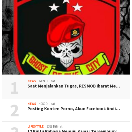
1
NEWS
6124 Dilihat
Saat Menjalankan Tugas, RESMOB Ibarat Me…
2
NEWS
4060 Dilihat
Posting Konten Porno, Akun Facebook Andi…
LIFESTYLE
3358 Dilihat
12 Pintu Rahasia Menuju Kamar Tersembuny…