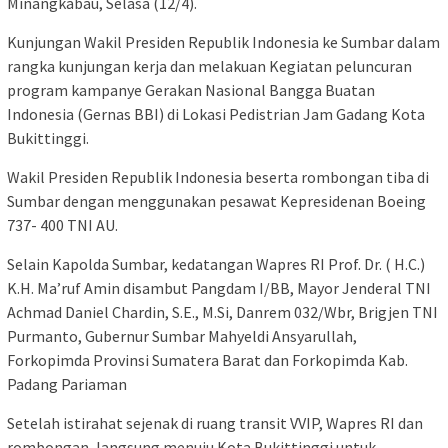
Minangkabau, Selasa (12/4).
Kunjungan Wakil Presiden Republik Indonesia ke Sumbar dalam
rangka kunjungan kerja dan melakuan Kegiatan peluncuran
program kampanye Gerakan Nasional Bangga Buatan
Indonesia (Gernas BBI) di Lokasi Pedistrian Jam Gadang Kota
Bukittinggi.
Wakil Presiden Republik Indonesia beserta rombongan tiba di
Sumbar dengan menggunakan pesawat Kepresidenan Boeing
737- 400 TNI AU.
Selain Kapolda Sumbar, kedatangan Wapres RI Prof. Dr. ( H.C.)
K.H. Ma’ruf Amin disambut Pangdam I/BB, Mayor Jenderal TNI
Achmad Daniel Chardin, S.E., M.Si, Danrem 032/Wbr, Brigjen TNI
Purmanto, Gubernur Sumbar Mahyeldi Ansyarullah,
Forkopimda Provinsi Sumatera Barat dan Forkopimda Kab.
Padang Pariaman
Setelah istirahat sejenak di ruang transit VVIP, Wapres RI dan
rombongan, langsung menuju Kota Bukittinggi untuk