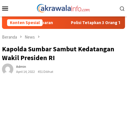
Loncat
Menu
ke
Mobile
konten
Konten Spesial
Polisi Tetapkan 3 Orang Tersangka Baru Kasus Penyalahg
Beranda
News
Kapolda Sumbar Sambut Kedatangan
Wakil Presiden RI
Admin
April 14, 2022
451 Dilihat