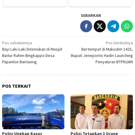
SEBARKAN
Navigasi
Pos sebelumnya
Pos berikutnya
Bayi Laki-Laki Ditemukan di Masjid
Bertempat di Makodim 1425,
pos
Baitur Rahim Bingkappo Desa
Bupati Jeneponto Hadiri Launching
Papanloe Bantaeng
Penyaluran BTPKLWN
POS TERKAIT
Polisi Ungkap Kasus
Polisi Tetapkan 3 Orang