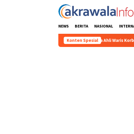
Loncat
ke
konten
NEWS
BERITA
NASIONAL
INTERN
kan Santunan kepada Ahli Waris Korban Kebakaran KM Mutiara Sen
Konten Spesial