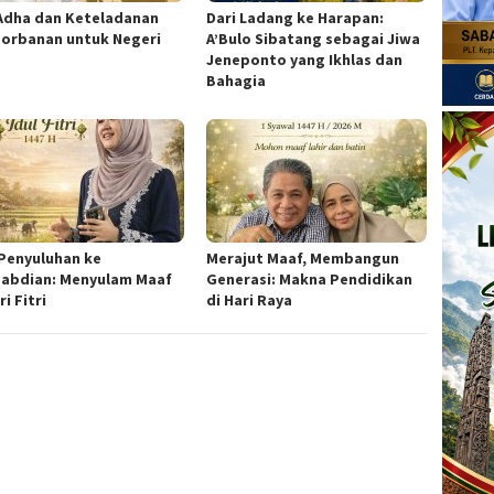
 Adha dan Keteladanan
Dari Ladang ke Harapan:
orbanan untuk Negeri
A’Bulo Sibatang sebagai Jiwa
Jeneponto yang Ikhlas dan
Bahagia
 Penyuluhan ke
Merajut Maaf, Membangun
abdian: Menyulam Maaf
Generasi: Makna Pendidikan
ri Fitri
di Hari Raya