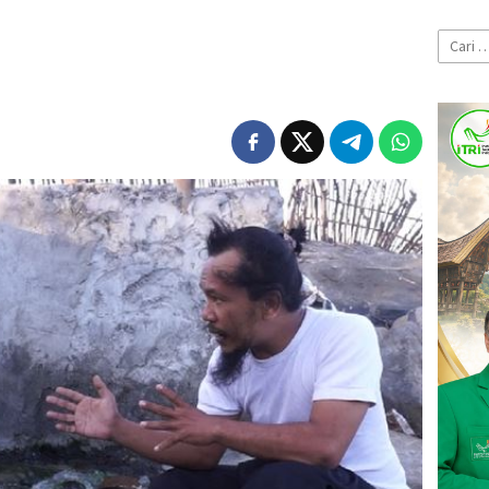
Cari
untuk:
i