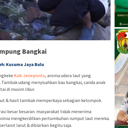
mpung Bangkai
eh: Kusuma Jaya Bulu
ungkeke
Kab. Jeneponto
, aroma udara laut yang
, Tambak udang menyisahkan bau bangkai, canda anak
tai di musim libur.
aut & hasil tambak memperkaya sebagian kelompok.
rasi besar besaran. masyarakat tidak menerima
 kimia mengkerdilkan pertumbuhan rumput laut mereka.
erlarut larut & dibiarkan begitu saja.