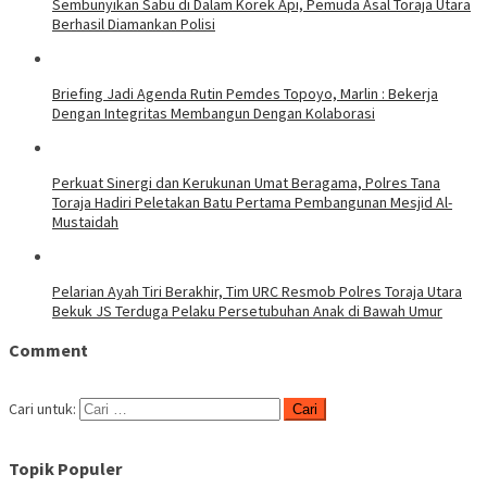
Sembunyikan Sabu di Dalam Korek Api, Pemuda Asal Toraja Utara
Berhasil Diamankan Polisi
Briefing Jadi Agenda Rutin Pemdes Topoyo, Marlin : Bekerja
Dengan Integritas Membangun Dengan Kolaborasi
Perkuat Sinergi dan Kerukunan Umat Beragama, Polres Tana
Toraja Hadiri Peletakan Batu Pertama Pembangunan Mesjid Al-
Mustaidah
Pelarian Ayah Tiri Berakhir, Tim URC Resmob Polres Toraja Utara
Bekuk JS Terduga Pelaku Persetubuhan Anak di Bawah Umur
Comment
Cari untuk:
Topik Populer