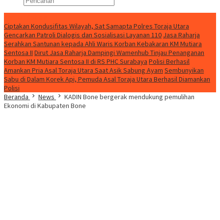
Konten Spesial
Ciptakan Kondusifitas Wilayah, Sat Samapta Polres Toraja Utara
Gencarkan Patroli Dialogis dan Sosialisasi Layanan 110
Jasa Raharja
Serahkan Santunan kepada Ahli Waris Korban Kebakaran KM Mutiara
Sentosa II
Dirut Jasa Raharja Dampingi Wamenhub Tinjau Penanganan
Korban KM Mutiara Sentosa II di RS PHC Surabaya
Polisi Berhasil
Amankan Pria Asal Toraja Utara Saat Asik Sabung Ayam
Sembunyikan
Sabu di Dalam Korek Api, Pemuda Asal Toraja Utara Berhasil Diamankan
Polisi
Beranda
News
KADIN Bone bergerak mendukung pemulihan
Ekonomi di Kabupaten Bone