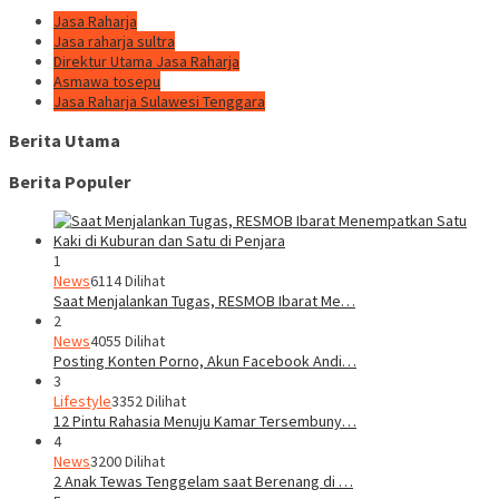
Jasa Raharja
Jasa raharja sultra
Direktur Utama Jasa Raharja
Asmawa tosepu
Jasa Raharja Sulawesi Tenggara
Berita Utama
Berita Populer
1
News
6114 Dilihat
Saat Menjalankan Tugas, RESMOB Ibarat Me…
2
News
4055 Dilihat
Posting Konten Porno, Akun Facebook Andi…
3
Lifestyle
3352 Dilihat
12 Pintu Rahasia Menuju Kamar Tersembuny…
4
News
3200 Dilihat
2 Anak Tewas Tenggelam saat Berenang di …