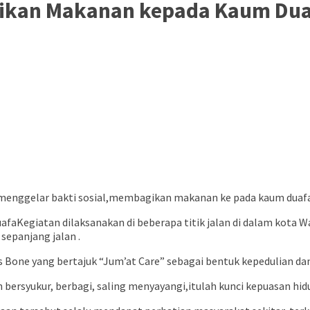
gikan Makanan kepada Kaum Du
menggelar bakti sosial,membagikan makanan ke pada kaum duafa J
Kegiatan dilaksanakan di beberapa titik jalan di dalam kot
epanjang jalan .
res Bone yang bertajuk “Jum’at Care” sebagai bentuk kepedulian d
ersyukur, berbagi, saling menyayangi,itulah kunci kepuasan hidu