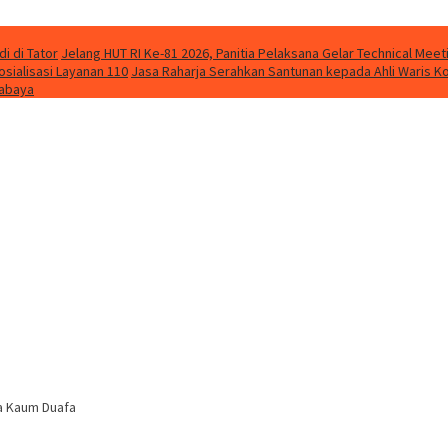
i di Tator
Jelang HUT RI Ke-81 2026, Panitia Pelaksana Gelar Technical Me
osialisasi Layanan 110
Jasa Raharja Serahkan Santunan kepada Ahli Waris K
rabaya
a Kaum Duafa