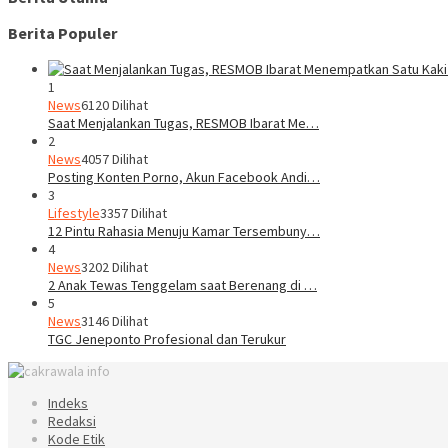
Berita Populer
1
News
6120 Dilihat
Saat Menjalankan Tugas, RESMOB Ibarat Me…
2
News
4057 Dilihat
Posting Konten Porno, Akun Facebook Andi…
3
Lifestyle
3357 Dilihat
12 Pintu Rahasia Menuju Kamar Tersembuny…
4
News
3202 Dilihat
2 Anak Tewas Tenggelam saat Berenang di …
5
News
3146 Dilihat
TGC Jeneponto Profesional dan Terukur
Indeks
Redaksi
Kode Etik