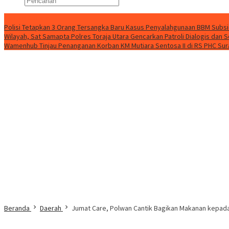
Konten Spesial
Polisi Tetapkan 3 Orang Tersangka Baru Kasus Penyalahgunaan BBM Subsid
Wilayah, Sat Samapta Polres Toraja Utara Gencarkan Patroli Dialogis dan S
Wamenhub Tinjau Penanganan Korban KM Mutiara Sentosa II di RS PHC Su
Beranda
Daerah
Jumat Care, Polwan Cantik Bagikan Makanan kepad