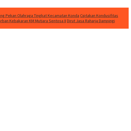
eting Pekan Olahraga Tingkat Kecamatan Konda
Ciptakan Kondusifitas
orban Kebakaran KM Mutiara Sentosa II
Dirut Jasa Raharja Dampingi