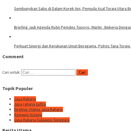
Sembunyikan Sabu di Dalam Korek Api, Pemuda Asal Toraja Utara Be
Briefing Jadi Agenda Rutin Pemdes Topoyo, Marlin : Bekerja Deng
Perkuat Sinergi dan Kerukunan Umat Beragama, Polres Tana Toraja
Comment
Cari untuk:
Topik Populer
Jasa Raharja
Jasa raharja sultra
Direktur Utama Jasa Raharja
Asmawa tosepu
Jasa Raharja Sulawesi Tenggara
Berita Utama