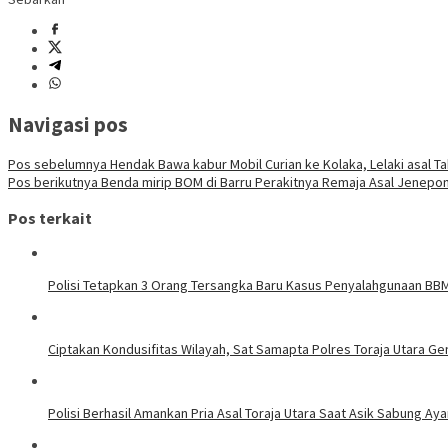
Navigasi pos
Pos sebelumnya
Hendak Bawa kabur Mobil Curian ke Kolaka, Lelaki asal T
Pos berikutnya
Benda mirip BOM di Barru Perakitnya Remaja Asal Jenepon
Pos terkait
Polisi Tetapkan 3 Orang Tersangka Baru Kasus Penyalahgunaan BBM 
Ciptakan Kondusifitas Wilayah, Sat Samapta Polres Toraja Utara Gen
Polisi Berhasil Amankan Pria Asal Toraja Utara Saat Asik Sabung Ay