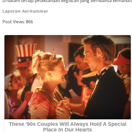
Di dalam setiap pelaksanaan kegiatan yang bernuansa kemanusia
Laporan: Ani Hammer
Post Views:
866