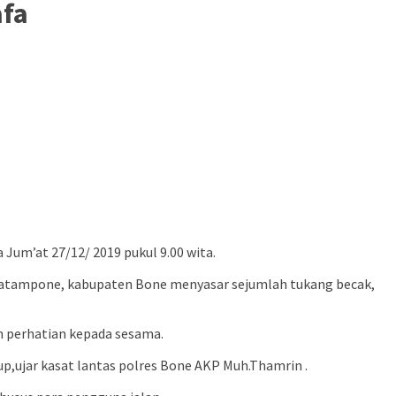
afa
um’at 27/12/ 2019 pukul 9.00 wita.
a Watampone, kabupaten Bone menyasar sejumlah tukang becak,
an perhatian kepada sesama.
p,ujar kasat lantas polres Bone AKP Muh.Thamrin .