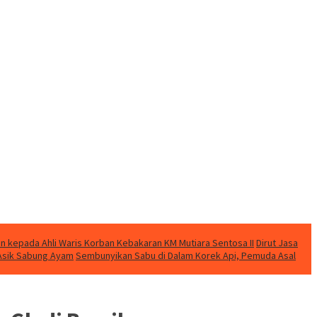
n kepada Ahli Waris Korban Kebakaran KM Mutiara Sentosa II
Dirut Jasa
t Asik Sabung Ayam
Sembunyikan Sabu di Dalam Korek Api, Pemuda Asal