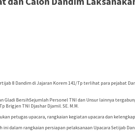
bat dan Calon Dandim Laksanakan
rtijab 8 Dandim di Jajaran Korem 141/Tp terlihat para pejabat D
Sejumlah Personel TNI dan Unsur lainnya tergabun
 Brigjen TNI Djashar Djamil. SE. M.M.
ukan petugas upacara, rangkaian kegiatan upacara dan kelengkapa
h ini dalam rangkaian persiapan pelaksanaan Upacara Setijab Dan