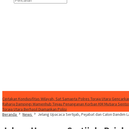
Konten Spesial
Ciptakan Kondusifitas Wilayah, Sat Samapta Polres Toraja Utara Gencarkan 
Raharja Dampingi Wamenhub Tinjau Penanganan Korban KM Mutiara Sentosa
Toraja Utara Berhasil Diamankan Polisi
Beranda
News
Jelang Upacaca Sertijab, Pejabat dan Calon Dandim L