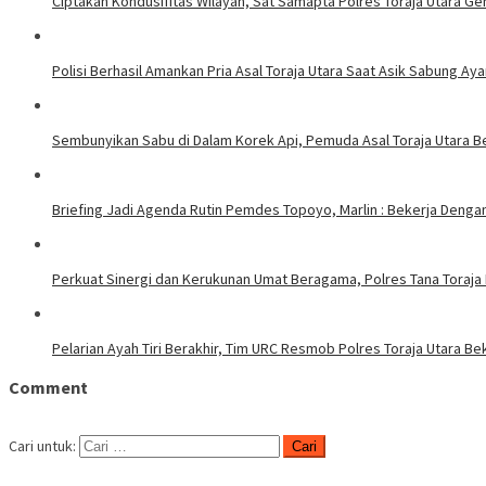
Ciptakan Kondusifitas Wilayah, Sat Samapta Polres Toraja Utara Gen
Polisi Berhasil Amankan Pria Asal Toraja Utara Saat Asik Sabung Ay
Sembunyikan Sabu di Dalam Korek Api, Pemuda Asal Toraja Utara Be
Briefing Jadi Agenda Rutin Pemdes Topoyo, Marlin : Bekerja Deng
Perkuat Sinergi dan Kerukunan Umat Beragama, Polres Tana Toraja
Pelarian Ayah Tiri Berakhir, Tim URC Resmob Polres Toraja Utara 
Comment
Cari untuk: