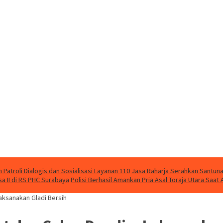
Patroli Dialogis dan Sosialisasi Layanan 110
Jasa Raharja Serahkan Santuna
 II di RS PHC Surabaya
Polisi Berhasil Amankan Pria Asal Toraja Utara Saa
aksanakan Gladi Bersih