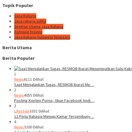
Topik Populer
Jasa Raharja
Jasa raharja sultra
Direktur Utama Jasa Raharja
Asmawa tosepu
Jasa Raharja Sulawesi Tenggara
Berita Utama
Berita Populer
1
News
6111 Dilihat
Saat Menjalankan Tugas, RESMOB Ibarat Me…
2
News
4055 Dilihat
Posting Konten Porno, Akun Facebook Andi…
3
Lifestyle
3351 Dilihat
12 Pintu Rahasia Menuju Kamar Tersembuny…
4
News
3200 Dilihat