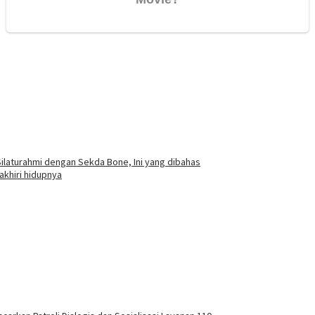
ilaturahmi dengan Sekda Bone, Ini yang dibahas
khiri hidupnya