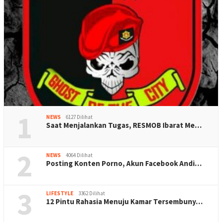
1
NEWS
6127 Dilihat
Saat Menjalankan Tugas, RESMOB Ibarat Me…
2
NEWS
4064 Dilihat
Posting Konten Porno, Akun Facebook Andi…
3
LIFESTYLE
3362 Dilihat
12 Pintu Rahasia Menuju Kamar Tersembuny…