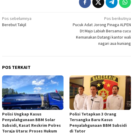
Navigasi
Pos sebelumnya
Pos berikutnya
Berebut Takjil
Pucuk Adat Jorong Pinaga ALPEN
pos
Dt Majo Labiah Bersama cucu
Kemanakan Datangi kantor wali
nagari aua kuniang
POS TERKAIT
Polisi Ungkap Kasus
Polisi Tetapkan 3 Orang
Penyalahgunaan BBM Solar
Tersangka Baru Kasus
Subsidi, Kasat Reskrim Polres
Penyalahgunaan BBM Subsidi
Toraja Utara: Proses Hukum
di Tator