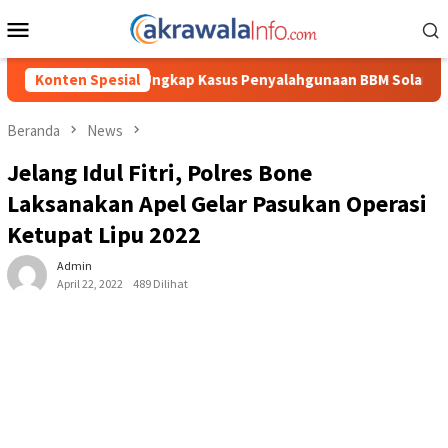
Loncat
Menu
ke
Mobile
konten
us Penyalahgunaan BBM Solar Subsidi, Kasat Reskrim Polres Toraj
Konten Spesial
Beranda
News
Jelang Idul Fitri, Polres Bone
Laksanakan Apel Gelar Pasukan Operasi
Ketupat Lipu 2022
Admin
April 22, 2022
489 Dilihat