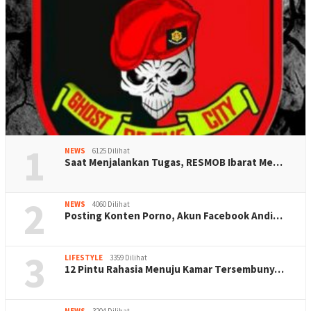
1
NEWS
6125 Dilihat
Saat Menjalankan Tugas, RESMOB Ibarat Me…
2
NEWS
4060 Dilihat
Posting Konten Porno, Akun Facebook Andi…
3
LIFESTYLE
3359 Dilihat
12 Pintu Rahasia Menuju Kamar Tersembuny…