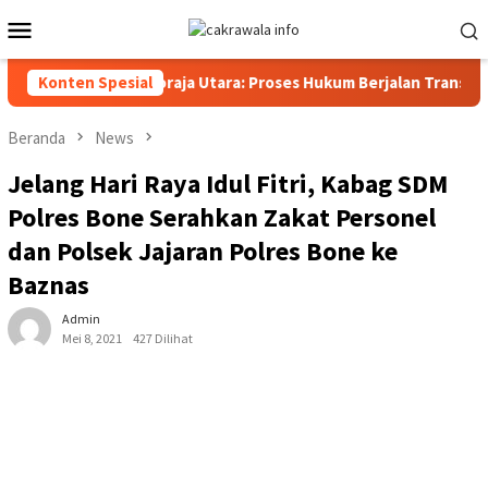
Loncat
Menu
ke
Mobile
konten
rim Polres Toraja Utara: Proses Hukum Berjalan Transparan
Konten Spesial
Beranda
News
Jelang Hari Raya Idul Fitri, Kabag SDM
Polres Bone Serahkan Zakat Personel
dan Polsek Jajaran Polres Bone ke
Baznas
Admin
Mei 8, 2021
427 Dilihat