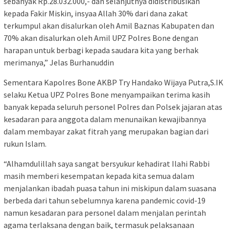
sebanyak Rp.28.032.000,- dan selanjutnya didistribusikan
kepada Fakir Miskin, insyaa Allah 30% dari dana zakat
terkumpul akan disalurkan oleh Amil Baznas Kabupaten dan
70% akan disalurkan oleh Amil UPZ Polres Bone dengan
harapan untuk berbagi kepada saudara kita yang berhak
merimanya,” Jelas Burhanuddin
Sementara Kapolres Bone AKBP Try Handako Wijaya Putra,S.IK
selaku Ketua UPZ Polres Bone menyampaikan terima kasih
banyak kepada seluruh personel Polres dan Polsek jajaran atas
kesadaran para anggota dalam menunaikan kewajibannya
dalam membayar zakat fitrah yang merupakan bagian dari
rukun Islam.
“Alhamdulillah saya sangat bersyukur kehadirat Ilahi Rabbi
masih memberi kesempatan kepada kita semua dalam
menjalankan ibadah puasa tahun ini miskipun dalam suasana
berbeda dari tahun sebelumnya karena pandemic covid-19
namun kesadaran para personel dalam menjalan perintah
agama terlaksana dengan baik, termasuk pelaksanaan