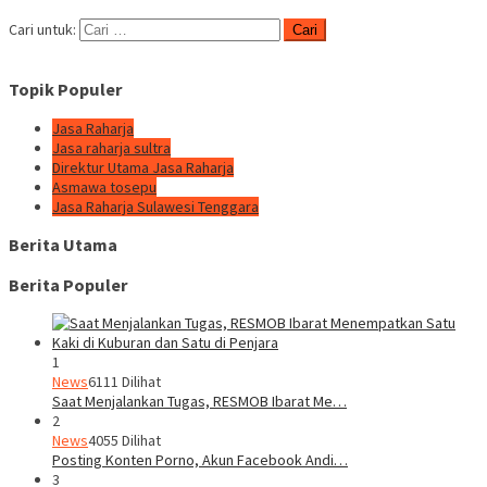
Cari untuk:
Topik Populer
Jasa Raharja
Jasa raharja sultra
Direktur Utama Jasa Raharja
Asmawa tosepu
Jasa Raharja Sulawesi Tenggara
Berita Utama
Berita Populer
1
News
6111 Dilihat
Saat Menjalankan Tugas, RESMOB Ibarat Me…
2
News
4055 Dilihat
Posting Konten Porno, Akun Facebook Andi…
3