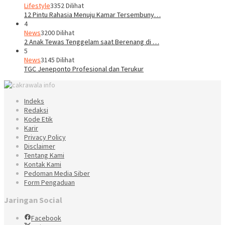
Lifestyle
3352 Dilihat
12 Pintu Rahasia Menuju Kamar Tersembuny…
4
News
3200 Dilihat
2 Anak Tewas Tenggelam saat Berenang di …
5
News
3145 Dilihat
TGC Jeneponto Profesional dan Terukur
Indeks
Redaksi
Kode Etik
Karir
Privacy Policy
Disclaimer
Tentang Kami
Kontak Kami
Pedoman Media Siber
Form Pengaduan
Jaringan Social
Facebook