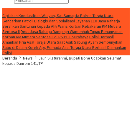
Konten Spesial
Ciptakan Kondusifitas Wilayah, Sat Samapta Polres Toraja Utara
Gencarkan Patroli Dialogis dan Sosialisasi Layanan 110
Jasa Raharja
Serahkan Santunan kepada Ahli Waris Korban Kebakaran KM Mutiara
Sentosa II
Dirut Jasa Raharja Dampingi Wamenhub Tinjau Penanganan
Korban KM Mutiara Sentosa II di RS PHC Surabaya
Polisi Berhasil
Amankan Pria Asal Toraja Utara Saat Asik Sabung Ayam
Sembunyikan
Sabu di Dalam Korek Api, Pemuda Asal Toraja Utara Berhasil Diamankan
Polisi
Beranda
News
Jalin Silaturahmi, Bupati Bone Ucapkan Selamat
kepada Danrem 141/TP