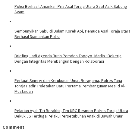
Polisi Berhasil Amankan Pria Asal Toraja Utara Saat Asik Sabung
Ayam
Sembunyikan Sabu di Dalam Korek Api, Pemuda Asal Toraja Utara
Berhasil Diamankan Polisi
Briefing Jadi Agenda Rutin Pemdes Topoyo, Marlin : Bekerja
Dengan Integritas Membangun Dengan Kolaborasi
Perkuat Sinergi dan Kerukunan Umat Beragama, Polres Tana
Toraja Hadiri Peletakan Batu Pertama Pembangunan Mesjid Al-
Mustaidah
Pelarian Ayah Tiri Berakhir, Tim URC Resmob Polres Toraja Utara
Bekuk JS Terduga Pelaku Persetubuhan Anak di Bawah Umur
Comment