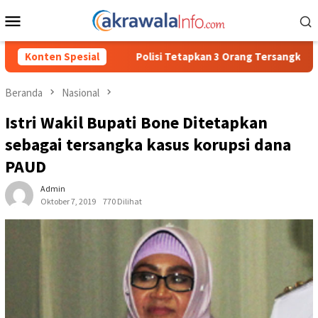
Loncat
Menu
ke
Mobile
konten
isi Tetapkan 3 Orang Tersangka Baru Kasus Penyalahgunaan BBM S
Konten Spesial
Beranda
Nasional
Istri Wakil Bupati Bone Ditetapkan
sebagai tersangka kasus korupsi dana
PAUD
Admin
Oktober 7, 2019
770 Dilihat