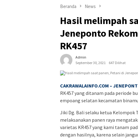
Beranda
News
Hasil melimpah sa
Jeneponto Rekome
RK457
Admin
September 30, 2021
647 Dilihat
CAKRAWALAINFO.COM – JENEPONT
RK457 yang ditanam pada periode bu
empoang selatan kecamatan binamu
Jiki Dg. Bali selaku ketua Kelompok 
melaksanakan panen raya mengataka
varietas KR457 yang kami tanam pada
dengan hasilnya, karena selain jang