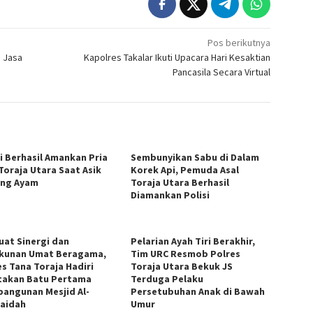
Pos berikutnya
 Jasa
Kapolres Takalar Ikuti Upacara Hari Kesaktian
Pancasila Secara Virtual
si Berhasil Amankan Pria
Sembunyikan Sabu di Dalam
 Toraja Utara Saat Asik
Korek Api, Pemuda Asal
ng Ayam
Toraja Utara Berhasil
Diamankan Polisi
uat Sinergi dan
Pelarian Ayah Tiri Berakhir,
kunan Umat Beragama,
Tim URC Resmob Polres
es Tana Toraja Hadiri
Toraja Utara Bekuk JS
takan Batu Pertama
Terduga Pelaku
angunan Mesjid Al-
Persetubuhan Anak di Bawah
aidah
Umur