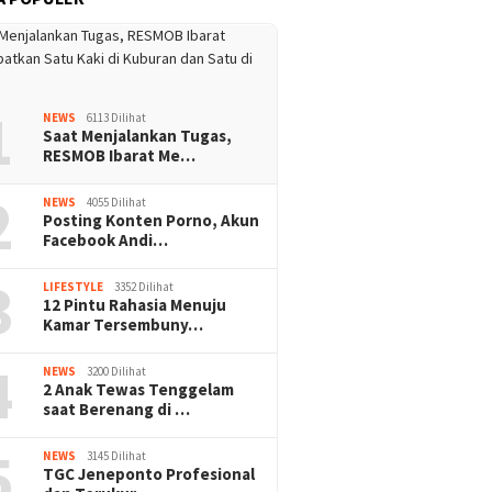
1
NEWS
6113 Dilihat
Saat Menjalankan Tugas,
RESMOB Ibarat Me…
2
NEWS
4055 Dilihat
Posting Konten Porno, Akun
Facebook Andi…
3
LIFESTYLE
3352 Dilihat
12 Pintu Rahasia Menuju
Kamar Tersembuny…
4
NEWS
3200 Dilihat
2 Anak Tewas Tenggelam
saat Berenang di …
5
NEWS
3145 Dilihat
TGC Jeneponto Profesional