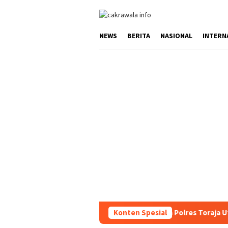
Loncat
ke
konten
NEWS
BERITA
NASIONAL
INTERN
 Kondusifitas Wilayah, Sat Samapta Polres Toraja Utara Gencarkan
Konten Spesial