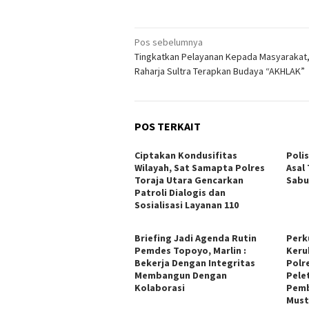
Navigasi
Pos sebelumnya
Tingkatkan Pelayanan Kepada Masyarakat,
pos
Raharja Sultra Terapkan Budaya “AKHLAK”
POS TERKAIT
Ciptakan Kondusifitas
Poli
Wilayah, Sat Samapta Polres
Asal
Toraja Utara Gencarkan
Sabu
Patroli Dialogis dan
Sosialisasi Layanan 110
Briefing Jadi Agenda Rutin
Perk
Pemdes Topoyo, Marlin :
Keru
Bekerja Dengan Integritas
Polr
Membangun Dengan
Pele
Kolaborasi
Pemb
Must