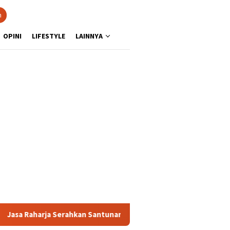
n
OPINI
LIFESTYLE
LAINNYA
ja Serahkan Santunan kepada Ahli Waris Korban Kebakaran KM Mut