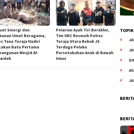
uat Sinergi dan
Pelarian Ayah Tiri Berakhir,
TOPIK
kunan Umat Beragama,
Tim URC Resmob Polres
JA
es Tana Toraja Hadiri
Toraja Utara Bekuk JS
takan Batu Pertama
Terduga Pelaku
JA
angunan Mesjid Al-
Persetubuhan Anak di Bawah
aidah
Umur
DI
AS
JA
BERIT
BERIT