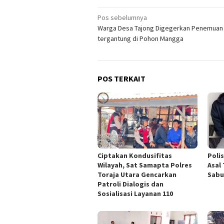
Navigasi
Pos sebelumnya
Warga Desa Tajong Digegerkan Penemuan
pos
tergantung di Pohon Mangga
POS TERKAIT
Ciptakan Kondusifitas
Poli
Wilayah, Sat Samapta Polres
Asal
Toraja Utara Gencarkan
Sabu
Patroli Dialogis dan
Sosialisasi Layanan 110