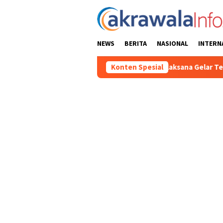
Loncat
ke
konten
NEWS
BERITA
NASIONAL
INTERN
-81 2026, Panitia Pelaksana Gelar Technical Meeting Pekan Olah
Konten Spesial