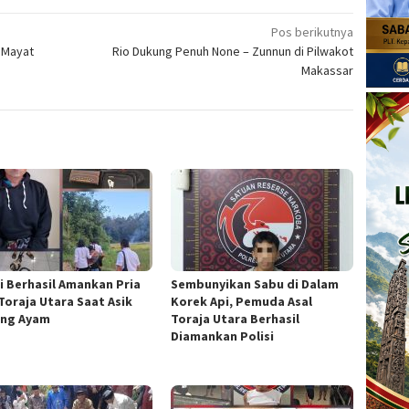
Pos berikutnya
 Mayat
Rio Dukung Penuh None – Zunnun di Pilwakot
Makassar
si Berhasil Amankan Pria
Sembunyikan Sabu di Dalam
 Toraja Utara Saat Asik
Korek Api, Pemuda Asal
ng Ayam
Toraja Utara Berhasil
Diamankan Polisi