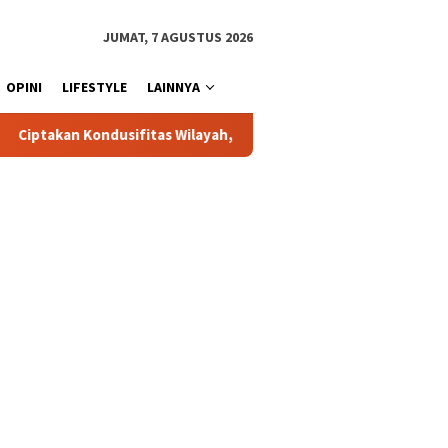
JUMAT, 7 AGUSTUS 2026
OPINI
LIFESTYLE
LAINNYA
yah, Sat Samapta Polres Toraja Utara Gencarkan Patroli Dialogis 