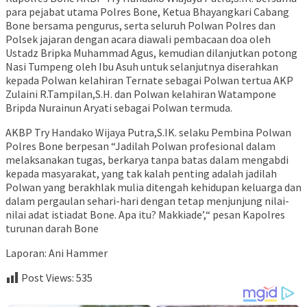
para pejabat utama Polres Bone, Ketua Bhayangkari Cabang
Bone bersama pengurus, serta seluruh Polwan Polres dan
Polsek jajaran dengan acara diawali pembacaan doa oleh
Ustadz Bripka Muhammad Agus, kemudian dilanjutkan potong
Nasi Tumpeng oleh Ibu Asuh untuk selanjutnya diserahkan
kepada Polwan kelahiran Ternate sebagai Polwan tertua AKP
Zulaini R.Tampilan,S.H. dan Polwan kelahiran Watampone
Bripda Nurainun Aryati sebagai Polwan termuda.
AKBP Try Handako Wijaya Putra,S.IK. selaku Pembina Polwan
Polres Bone berpesan “Jadilah Polwan profesional dalam
melaksanakan tugas, berkarya tanpa batas dalam mengabdi
kepada masyarakat, yang tak kalah penting adalah jadilah
Polwan yang berakhlak mulia ditengah kehidupan keluarga dan
dalam pergaulan sehari-hari dengan tetap menjunjung nilai-
nilai adat istiadat Bone. Apa itu? Makkiade’,“ pesan Kapolres
turunan darah Bone
Laporan: Ani Hammer
Post Views:
535