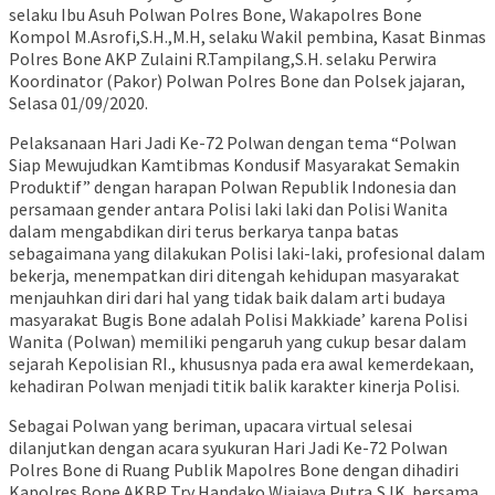
selaku Ibu Asuh Polwan Polres Bone, Wakapolres Bone
Kompol M.Asrofi,S.H.,M.H, selaku Wakil pembina, Kasat Binmas
Polres Bone AKP Zulaini R.Tampilang,S.H. selaku Perwira
Koordinator (Pakor) Polwan Polres Bone dan Polsek jajaran,
Selasa 01/09/2020.
Pelaksanaan Hari Jadi Ke-72 Polwan dengan tema “Polwan
Siap Mewujudkan Kamtibmas Kondusif Masyarakat Semakin
Produktif” dengan harapan Polwan Republik Indonesia dan
persamaan gender antara Polisi laki laki dan Polisi Wanita
dalam mengabdikan diri terus berkarya tanpa batas
sebagaimana yang dilakukan Polisi laki-laki, profesional dalam
bekerja, menempatkan diri ditengah kehidupan masyarakat
menjauhkan diri dari hal yang tidak baik dalam arti budaya
masyarakat Bugis Bone adalah Polisi Makkiade’ karena Polisi
Wanita (Polwan) memiliki pengaruh yang cukup besar dalam
sejarah Kepolisian RI., khususnya pada era awal kemerdekaan,
kehadiran Polwan menjadi titik balik karakter kinerja Polisi.
Sebagai Polwan yang beriman, upacara virtual selesai
dilanjutkan dengan acara syukuran Hari Jadi Ke-72 Polwan
Polres Bone di Ruang Publik Mapolres Bone dengan dihadiri
Kapolres Bone AKBP Try Handako Wiajaya Putra,S.IK. bersama