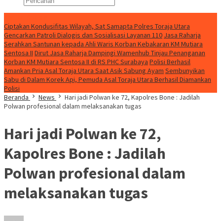
Konten Spesial
Ciptakan Kondusifitas Wilayah, Sat Samapta Polres Toraja Utara
Gencarkan Patroli Dialogis dan Sosialisasi Layanan 110
Jasa Raharja
Serahkan Santunan kepada Ahli Waris Korban Kebakaran KM Mutiara
Sentosa II
Dirut Jasa Raharja Dampingi Wamenhub Tinjau Penanganan
Korban KM Mutiara Sentosa II di RS PHC Surabaya
Polisi Berhasil
Amankan Pria Asal Toraja Utara Saat Asik Sabung Ayam
Sembunyikan
Sabu di Dalam Korek Api, Pemuda Asal Toraja Utara Berhasil Diamankan
Polisi
Beranda
News
Hari jadi Polwan ke 72, Kapolres Bone : Jadilah
Polwan profesional dalam melaksanakan tugas
Hari jadi Polwan ke 72,
Kapolres Bone : Jadilah
Polwan profesional dalam
melaksanakan tugas