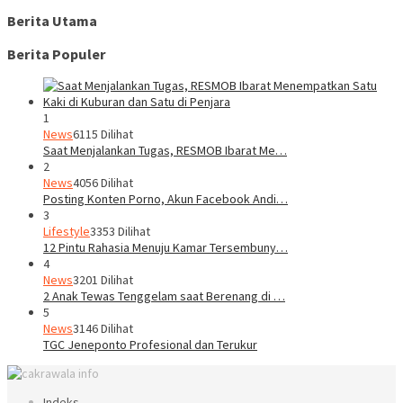
Berita Utama
Berita Populer
1
News
6115 Dilihat
Saat Menjalankan Tugas, RESMOB Ibarat Me…
2
News
4056 Dilihat
Posting Konten Porno, Akun Facebook Andi…
3
Lifestyle
3353 Dilihat
12 Pintu Rahasia Menuju Kamar Tersembuny…
4
News
3201 Dilihat
2 Anak Tewas Tenggelam saat Berenang di …
5
News
3146 Dilihat
TGC Jeneponto Profesional dan Terukur
Indeks