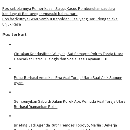
Pos sebelumnya
Pemeriksaan Saksi, Kasus Pembunuhan saudara
kandung di Bantaeng memasuki babak baru
Pos berikutnya
GPMI Sambut Kapolda Sulsel yang Baru dengan aksi
Unjuk Rasa
Pos terkait
Ciptakan Kondusifitas Wilayah, Sat Samapta Polres Toraja Utara
Gencarkan Patroli Dialogis dan Sosialisasi Layanan 110
Polisi Berhasil Amankan Pria Asal Toraja Utara Saat Asik Sabung
Ayam
Sembunyikan Sabu di Dalam Korek Api, Pemuda Asal Toraja Utara
Berhasil Diamankan Polisi
Briefing Jadi Agenda Rutin Pemdes Topoyo, Marlin : Bekerja