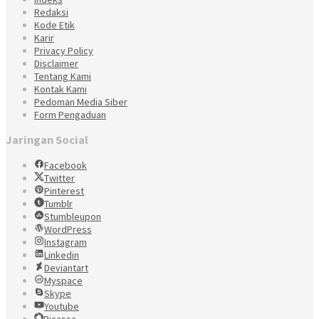
Redaksi
Kode Etik
Karir
Privacy Policy
Disclaimer
Tentang Kami
Kontak Kami
Pedoman Media Siber
Form Pengaduan
Jaringan Social
Facebook
Twitter
Pinterest
Tumblr
Stumbleupon
WordPress
Instagram
Linkedin
Deviantart
Myspace
Skype
Youtube
Picassa