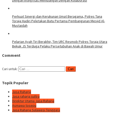
Dengan Integritas Membangun Dengan Kolaborasi
Perkuat Sinergi dan Kerukunan Umat Beragama, Polres Tana
Toraja Hadiri Peletakan Batu Pertama Pembangunan Mesjid Al-
Mustaidah
Pelarian Ayah Tiri Berakhir, Tim URC Resmob Polres Toraja Utara
Bekuk JS Terduga Pelaku Persetubuhan Anak di Bawah Umur
Comment
Cari untuk:
Topik Populer
Jasa Raharja
Jasa raharja sultra
Direktur Utama Jasa Raharja
Asmawa tosepu
Jasa Raharja Sulawesi Tenggara