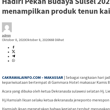
Hadiri Pekan Budaya Sulsel 202
menampilkan produk tenun kai
admin
Oktober 8, 2020
Oktober 8, 2020
668 Dilihat
CAKRAWALAINFO.COM – MAKASSAR
| Sebagai rangkaian hari ja
kepariwisataan bertempat di Gammara Hotel makassar Kamis 8
Acara yang dibuka oleh ketua Dekranasda sulawesi selatan Hj. Li
Hj.Hamsiah Iksan selaku ketua dekranasda jeneponto merespon po
Hamsiah iksan mengatakan bahwa kegiatan tersbut merupakan ajan