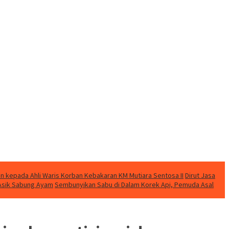
n kepada Ahli Waris Korban Kebakaran KM Mutiara Sentosa II
Dirut Jasa
t Asik Sabung Ayam
Sembunyikan Sabu di Dalam Korek Api, Pemuda Asal