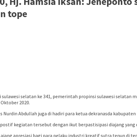
0, Hj. Hamsia Iksan: Jeneponto 
n tope
di sulawesi selatan ke 341, pemerintah propinsi sulawesi selatan
 Oktober 2020.
es Nurdin Abdullah juga di hadiri para ketua dekranasda kabupaten 
stif kegiatan tersebut dengan ikut berpastisipasi diajang yang d
g apresiasi bagi para pelaku industri kreatif sutra tenun di ten