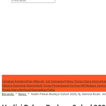
Konten Spesial
Ciptakan Kondusifitas Wilayah, Sat Samapta Polres Toraja Utara Gencarkan 
Raharja Dampingi Wamenhub Tinjau Penanganan Korban KM Mutiara Sentosa
Toraja Utara Berhasil Diamankan Polisi
Beranda
News
Hadiri Pekan Budaya Sulsel 2020, Hj. Hamsia Iksan: 