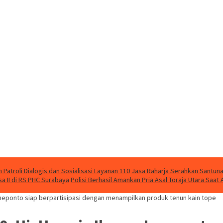
Patroli Dialogis dan Sosialisasi Layanan 110
Jasa Raharja Serahkan Santuna
 II di RS PHC Surabaya
Polisi Berhasil Amankan Pria Asal Toraja Utara Saa
Jeneponto siap berpartisipasi dengan menampilkan produk tenun kain tope