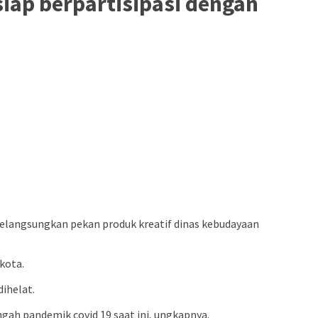
siap berpartisipasi dengan
 melangsungkan pekan produk kreatif dinas kebudayaan
kota.
ihelat.
gah pandemik covid 19 saat ini, ungkapnya.