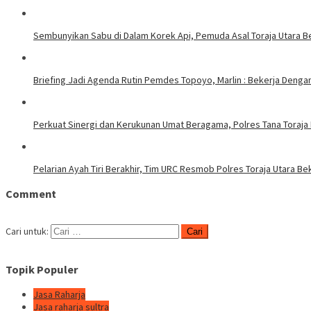
Sembunyikan Sabu di Dalam Korek Api, Pemuda Asal Toraja Utara Be
Briefing Jadi Agenda Rutin Pemdes Topoyo, Marlin : Bekerja Deng
Perkuat Sinergi dan Kerukunan Umat Beragama, Polres Tana Toraja
Pelarian Ayah Tiri Berakhir, Tim URC Resmob Polres Toraja Utara 
Comment
Cari untuk:
Topik Populer
Jasa Raharja
Jasa raharja sultra