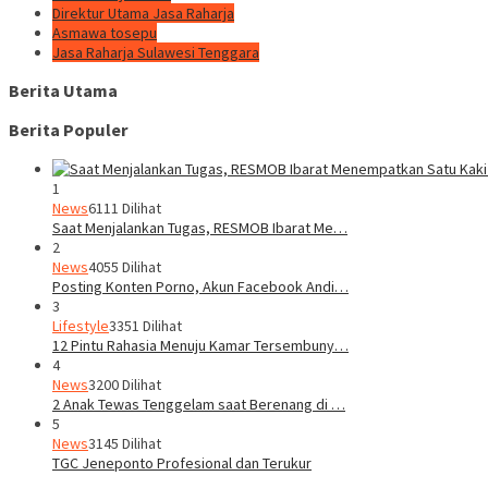
Direktur Utama Jasa Raharja
Asmawa tosepu
Jasa Raharja Sulawesi Tenggara
Berita Utama
Berita Populer
1
News
6111 Dilihat
Saat Menjalankan Tugas, RESMOB Ibarat Me…
2
News
4055 Dilihat
Posting Konten Porno, Akun Facebook Andi…
3
Lifestyle
3351 Dilihat
12 Pintu Rahasia Menuju Kamar Tersembuny…
4
News
3200 Dilihat
2 Anak Tewas Tenggelam saat Berenang di …
5
News
3145 Dilihat
TGC Jeneponto Profesional dan Terukur