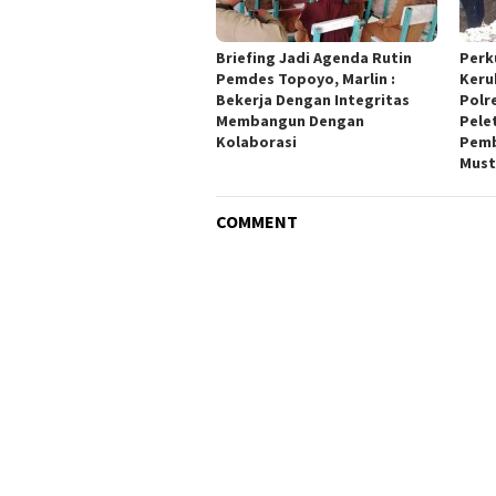
Briefing Jadi Agenda Rutin
Perk
Pemdes Topoyo, Marlin :
Keru
Bekerja Dengan Integritas
Polr
Membangun Dengan
Pele
Kolaborasi
Pemb
Must
COMMENT