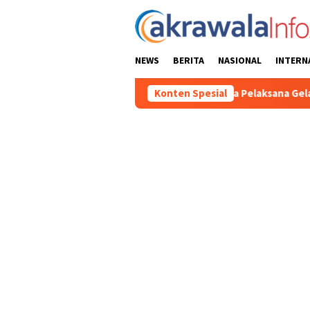
Loncat
ke
konten
NEWS
BERITA
NASIONAL
INTERN
 HUT RI Ke-81 2026, Panitia Pelaksana Gelar Technical Meeting 
Konten Spesial