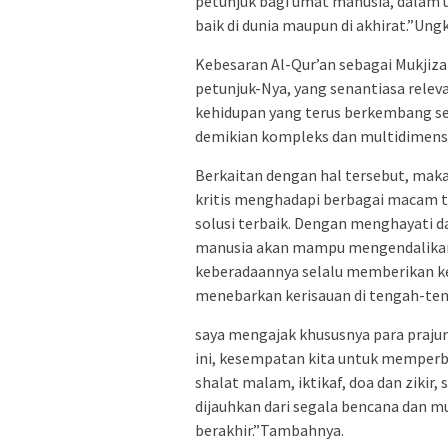
petunjuk bagi umat manusia, dalam 
baik di dunia maupun di akhirat.”Ung
Kebesaran Al-Qur’an sebagai Mukji
petunjuk-Nya, yang senantiasa rele
kehidupan yang terus berkembang s
demikian kompleks dan multidimensi
Berkaitan dengan hal tersebut, mak
kritis menghadapi berbagai macam t
solusi terbaik. Dengan menghayati d
manusia akan mampu mengendalikan 
keberadaannya selalu memberikan ke
menebarkan kerisauan di tengah-te
saya mengajak khususnya para prajur
ini, kesempatan kita untuk memperb
shalat malam, iktikaf, doa dan zikir
dijauhkan dari segala bencana dan m
berakhir.”Tambahnya.