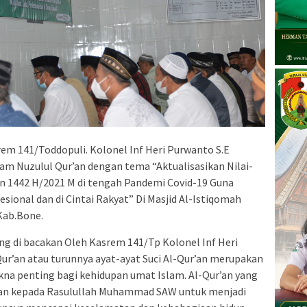
em 141/Toddopuli. Kolonel Inf Heri Purwanto S.E
am Nuzulul Qur’an dengan tema “Aktualisasikan Nilai-
an 1442 H/2021 M di tengah Pandemi Covid-19 Guna
sional dan di Cintai Rakyat” Di Masjid Al-Istiqomah
Kab.Bone.
 di bacakan Oleh Kasrem 141/Tp Kolonel Inf Heri
Qur’an atau turunnya ayat-ayat Suci Al-Qur’an merupakan
na penting bagi kehidupan umat Islam. Al-Qur’an yang
nkan kepada Rasulullah Muhammad SAW untuk menjadi