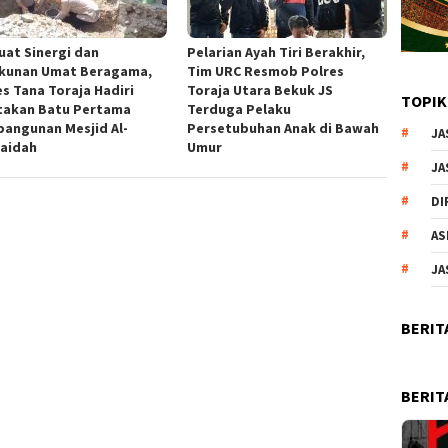
uat Sinergi dan
Pelarian Ayah Tiri Berakhir,
kunan Umat Beragama,
Tim URC Resmob Polres
es Tana Toraja Hadiri
Toraja Utara Bekuk JS
TOPIK
takan Batu Pertama
Terduga Pelaku
angunan Mesjid Al-
Persetubuhan Anak di Bawah
JA
aidah
Umur
JA
DI
AS
JA
BERIT
BERIT