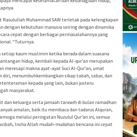
upaya mencapai keselamatan dan kebahagiaan hidup,
kapnya.
zat Rasulullah Muhammad SAW terletak pada kelengkapan
van dengan kebutuhan manusia seiring dengan dinamika
ecara cepat dengan berbagai permasalahannya yang
onal. “Tuturnya.
a setiap kaum muslimin ketika berada dalam suasana
antangan hidup, kembali kepada Al-qur’an merupakan
an meresapi makna ayat-ayat Suci Al-Qur’an, umat
diri, menumbuhkembangkan sikap tabah, sabar, dan
tenteraman kepada yang lain, bukan justeru
ngah masyarakat.
it dan keluarga serta jamaah tarawih di bulan ramadhan
anyak amalan, baik itu membaca dan tadarus Alquran,
, semoga melalui peringatan Nuzulul Qur’an ini, semua
usibah, Insha Allah mudah-mudahan bencana ini cepat