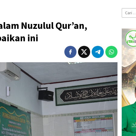
Cari
untuk:
alam Nuzulul Qur’an,
ikan ini