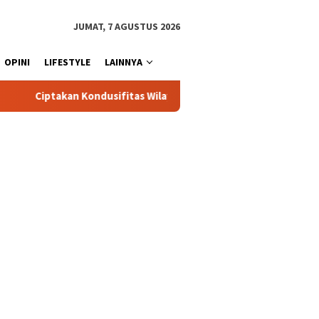
JUMAT, 7 AGUSTUS 2026
OPINI
LIFESTYLE
LAINNYA
fitas Wilayah, Sat Samapta Polres Toraja Utara Gencarkan Patroli